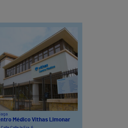
laga
ntro Médico Vithas Limonar
Calle Calle la Era, 6