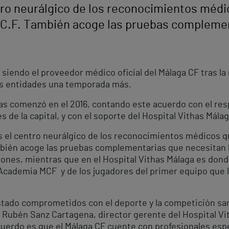
ro neurálgico de los reconocimientos médi
 C.F. También acoge las pruebas complemen
 siendo el proveedor médico oficial del Málaga CF tras l
as entidades una temporada más.
thas comenzó en el 2016, contando este acuerdo con el re
de la capital, y con el soporte del Hospital Vithas Mála
 el centro neurálgico de los reconocimientos médicos qu
mbién acoge las pruebas complementarias que necesitan l
iones, mientras que en el Hospital Vithas Málaga es dond
 Academia MCF y de los jugadores del primer equipo que l
tado comprometidos con el deporte y la competición san
Dr. Rubén Sanz Cartagena, director gerente del Hospital 
acuerdo es que el Málaga CF cuente con profesionales esp