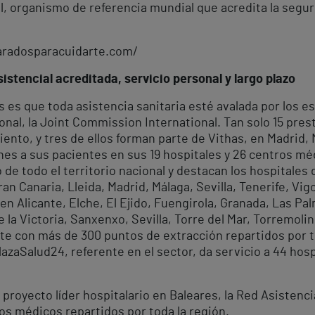
, organismo de referencia mundial que acredita la seguri
paradosparacuidarte.com/
istencial acreditada, servicio personal y largo plazo
es que toda asistencia sanitaria esté avalada por los es
onal, la Joint Commission International. Tan solo 15 pre
ento, y tres de ellos forman parte de Vithas, en Madrid,
es a sus pacientes en sus 19 hospitales y 26 centros mé
o de todo el territorio nacional y destacan los hospitales
n Canaria, Lleida, Madrid, Málaga, Sevilla, Tenerife, Vigo
n Alicante, Elche, El Ejido, Fuengirola, Granada, Las Pal
la Victoria, Sanxenxo, Sevilla, Torre del Mar, Torremolino
te con más de 300 puntos de extracción repartidos por t
azaSalud24, referente en el sector, da servicio a 44 hos
 proyecto líder hospitalario en Baleares, la Red Asistenci
ros médicos repartidos por toda la región.