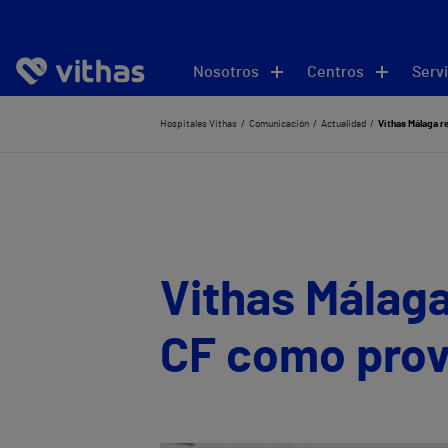
Nosotros
Centros
Servi
Hospitales Vithas
Comunicación
Actualidad
Vithas Málaga r
Vithas Málaga
CF como prov