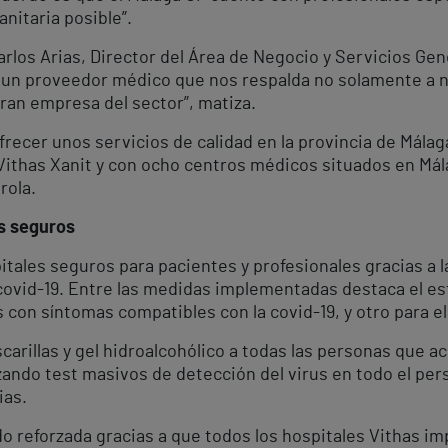
anitaria posible”.
rlos Arias, Director del Área de Negocio y Servicios Gen
s un proveedor médico que nos respalda no solamente a niv
gran empresa del sector”, matiza.
frecer unos servicios de calidad en la provincia de Málag
 Vithas Xanit y con ocho centros médicos situados en Mála
rola.
es seguros
itales seguros para pacientes y profesionales gracias a l
 covid-19. Entre las medidas implementadas destaca el es
 con síntomas compatibles con la covid-19, y otro para el
illas y gel hidroalcohólico a todas las personas que acu
zando test masivos de detección del virus en todo el per
ias.
 reforzada gracias a que todos los hospitales Vithas im