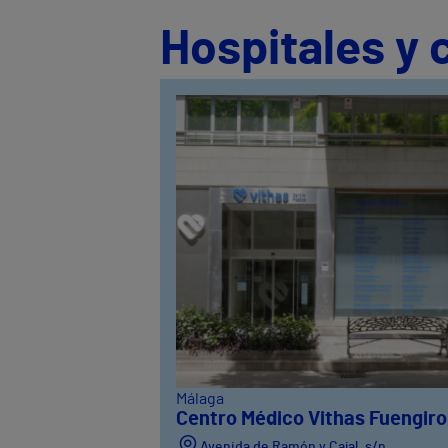
Hospitales y 
Málaga
Centro Médico Vithas Fuengiro
Avenida de Ramón y Cajal, s/n