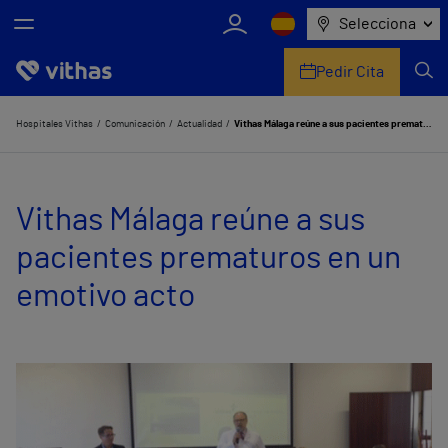
Selecciona
Pedir Cita
Nosotros
Hospitales Vithas
Comunicación
Actualidad
Vithas Málaga reúne a sus pacientes prematuros en un emotivo acto
Centros
Vithas Málaga reúne a sus
Servicios de salud
pacientes prematuros en un
Equipo médico y asistencial
emotivo acto
Información útil
Comunicación