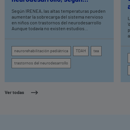
expertos en
Según IRENEA, las altas temperaturas pueden
neurorrehabilitación
aumentar la sobrecarga del sistema nervioso
L
pediátrica de Vithas
en niños con trastornos del neurodesarrollo
'
Aunque todavía no existen estudios
p
específicos, la evidencia científica permite
a
comprender por qué el calor puede influir en la
c
atención, la regulación emocional y la
d
neurorehabilitación pediátrica
TDAH
tea
conducta
s
trastornos del neurodesarrollo
Ver todas