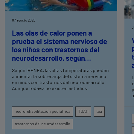
07 agosto 2026
0
Las olas de calor ponen a
prueba el sistema nervioso de
los niños con trastornos del
neurodesarrollo, según
expertos en
Según IRENEA, las altas temperaturas pueden
neurorrehabilitación
aumentar la sobrecarga del sistema nervioso
L
pediátrica de Vithas
en niños con trastornos del neurodesarrollo
'
Aunque todavía no existen estudios
p
específicos, la evidencia científica permite
a
comprender por qué el calor puede influir en la
c
atención, la regulación emocional y la
d
neurorehabilitación pediátrica
TDAH
tea
conducta
s
trastornos del neurodesarrollo