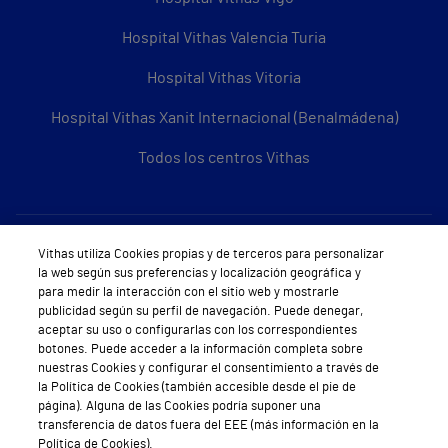
Hospital Vithas Valencia Turia
Hospital Vithas Vitoria
Hospital Vithas Xanit Internacional (Benalmádena)
Todos los centros Vithas
Sobre Vithas
Vithas utiliza Cookies propias y de terceros para personalizar
la web según sus preferencias y localización geográfica y
Quiénes somos
para medir la interacción con el sitio web y mostrarle
publicidad según su perfil de navegación. Puede denegar,
Trabajar en Vithas
aceptar su uso o configurarlas con los correspondientes
botones. Puede acceder a la información completa sobre
Teléfono Cita Médica
nuestras Cookies y configurar el consentimiento a través de
la Política de Cookies (también accesible desde el pie de
Teléfono Atención al Cliente
página). Alguna de las Cookies podría suponer una
transferencia de datos fuera del EEE (más información en la
Política de seguridad y salud en el trabajo
Política de Cookies).