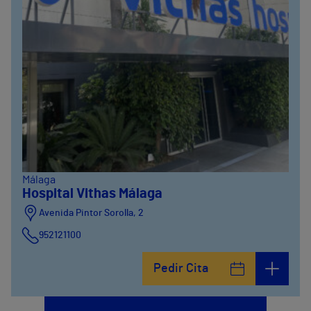
Málaga
Hospital Vithas Málaga
Avenida Pintor Sorolla, 2
952121100
Calle De la Era , 6
Pedir Cita
952121100
Avenida Pintor Sorolla, 2