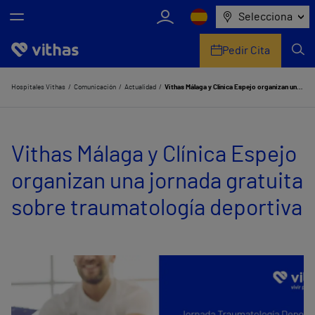
Selecciona
Pedir Cita
Nosotros
Hospitales Vithas
Comunicación
Actualidad
Vithas Málaga y Clínica Espejo organizan una jornada gratuita sobre traumatología deportiva
Centros
Vithas Málaga y Clínica Espejo
Servicios de salud
organizan una jornada gratuita
Equipo médico y asistencial
sobre traumatología deportiva
Información útil
Comunicación