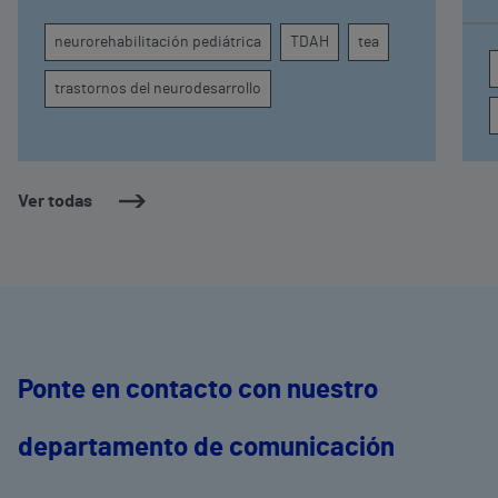
comprender por qué el calor puede influir en la
c
atención, la regulación emocional y la
d
neurorehabilitación pediátrica
TDAH
tea
conducta
s
trastornos del neurodesarrollo
Ver todas
Ponte en contacto con nuestro
departamento de comunicación