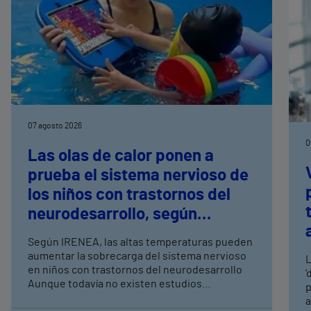
07 agosto 2026
0
Las olas de calor ponen a
prueba el sistema nervioso de
los niños con trastornos del
neurodesarrollo, según
expertos en
Según IRENEA, las altas temperaturas pueden
neurorrehabilitación
aumentar la sobrecarga del sistema nervioso
L
pediátrica de Vithas
en niños con trastornos del neurodesarrollo
'
Aunque todavía no existen estudios
p
específicos, la evidencia científica permite
a