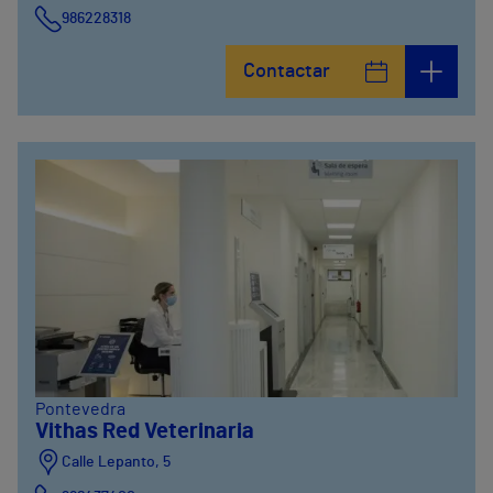
986228318
Avenida de Vigo, 5
Contactar
986841100
Calle Alfredo Vicenti, 42
981067066
Pontevedra
Vithas Red Veterinaria
Calle Lepanto, 5