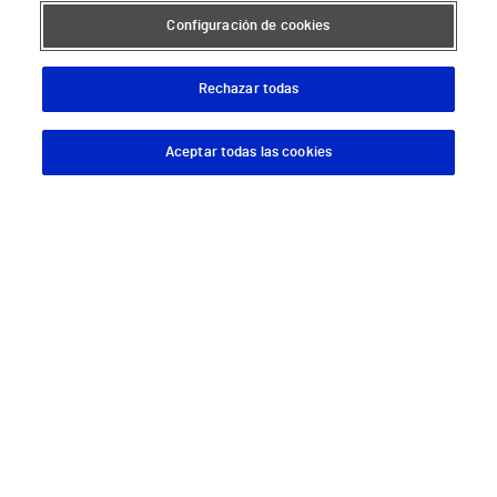
Configuración de cookies
Hospital Vithas Valencia 9 de Octubre
Hospital Vithas Valencia Consuelo
Rechazar todas
Hospital Vithas Vigo
Aceptar todas las cookies
Descargar App
Pedir cita
Hospital Vithas Valencia Turia
Hospital Vithas Vitoria
Hospital Vithas Xanit Internacional (Benalmádena)
Todos los centros Vithas
Sobre Vithas
Quiénes somos
Trabajar en Vithas