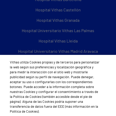
Hospital Vithas Castellón
Hospital Vithas Granada
Hospital Universitario Vithas Las Palmas
Hospital Vithas Lleida
Hospital Universitario Vithas Madrid Aravaca
Hospital Universitario Vithas Madrid Arturo Soria
Vithas utiliza Cookies propias y de terceros para personalizar
la web según sus preferencias y localización geográfica y
Hospital Universitario Vithas Madrid La Milagrosa
para medir la interacción con el sitio web y mostrarle
publicidad según su perfil de navegación. Puede denegar,
aceptar su uso o configurarlas con los correspondientes
Hospital Vithas Málaga
botones. Puede acceder a la información completa sobre
nuestras Cookies y configurar el consentimiento a través de
Hospital Vithas Medimar
la Política de Cookies (también accesible desde el pie de
página). Alguna de las Cookies podría suponer una
Hospital Vithas Sevilla
transferencia de datos fuera del EEE (más información en la
Política de Cookies).
Hospital Vithas Tenerife