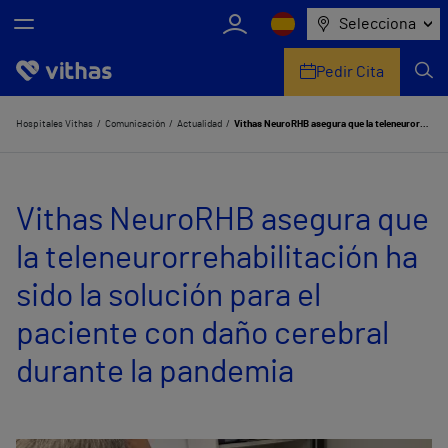
Selecciona
Pedir Cita
Nosotros
Hospitales Vithas
Comunicación
Actualidad
Vithas NeuroRHB asegura que la teleneurorrehabilitación ha sido la solución para el paciente con daño cerebral durante la pandemia
Centros
Vithas NeuroRHB asegura que
Servicios de salud
la teleneurorrehabilitación ha
Equipo médico y asistencial
sido la solución para el
Información útil
paciente con daño cerebral
Comunicación
durante la pandemia