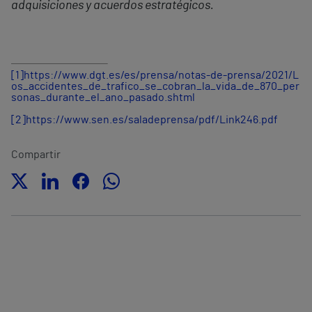
adquisiciones y acuerdos estratégicos.
[1]
https://www.dgt.es/es/prensa/notas-de-prensa/2021/L
os_accidentes_de_trafico_se_cobran_la_vida_de_870_per
sonas_durante_el_ano_pasado.shtml
[2]
https://www.sen.es/saladeprensa/pdf/Link246.pdf
Compartir