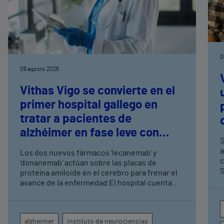
0
06 agosto 2026
Vithas Vigo se convierte en el
primer hospital gallego en
tratar a pacientes de
alzhéimer en fase leve con
S
terapias antiamiloide
a
Los dos nuevos fármacos 'lecanemab' y
c
'donanemab' actúan sobre las placas de
S
proteína amiloide en el cerebro para frenar el
avance de la enfermedad El hospital cuenta
con cuatro neurólogos y tecnología de
diagnóstico por imagen para el exhaustivo
seguimiento clínico de cada paciente
alzheimer
instituto de neurociencias