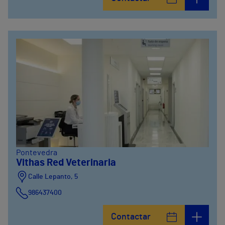
986841100
Calle Alfredo Vicenti, 42
981067066
Pontevedra
Vithas Red Veterinaria
Calle Lepanto, 5
986437400
Contactar