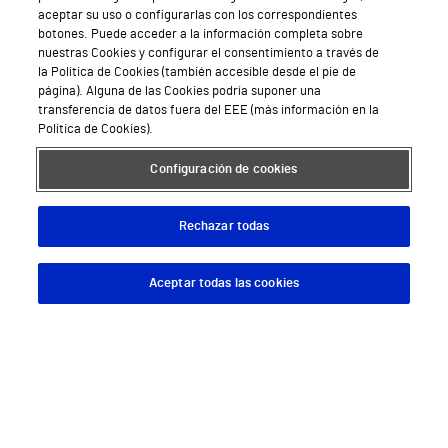
aceptar su uso o configurarlas con los correspondientes
Especialidades médicas
botones. Puede acceder a la información completa sobre
nuestras Cookies y configurar el consentimiento a través de
la Política de Cookies (también accesible desde el pie de
Aseguradoras
página). Alguna de las Cookies podría suponer una
transferencia de datos fuera del EEE (más información en la
Pide cita médica
Política de Cookies).
Área privada
Configuración de cookies
Empresas
Rechazar todas
Aceptar todas las cookies
Hospitales Privados
Descargar App
Pedir cita
Hospital Vithas Aguas Vivas
Hospital Vithas Alicante
Hospital Vithas Almería
Hospital Vithas Barcelona