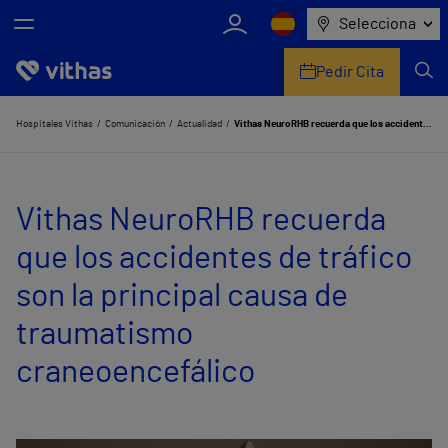
Selecciona
Pedir Cita
Nosotros
Hospitales Vithas
Comunicación
Actualidad
Vithas NeuroRHB recuerda que los accidentes de tráfico son la principal causa de traumatismo craneoencefálico
Centros
Vithas NeuroRHB recuerda
Servicios de salud
que los accidentes de tráfico
Equipo médico y asistencial
son la principal causa de
Información útil
traumatismo
Comunicación
craneoencefálico