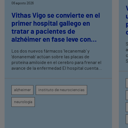
06 agosto 2026
Vithas Vigo se convierte en el
primer hospital gallego en
tratar a pacientes de
alzhéimer en fase leve con
S
terapias antiamiloide
a
Los dos nuevos fármacos 'lecanemab' y
c
'donanemab' actúan sobre las placas de
S
proteína amiloide en el cerebro para frenar el
avance de la enfermedad El hospital cuenta
con cuatro neurólogos y tecnología de
diagnóstico por imagen para el exhaustivo
seguimiento clínico de cada paciente
alzheimer
instituto de neurociencias
neurología