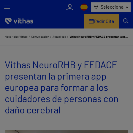
Selecciona
Pedir Cita
Nosotros
Hospitales Vithas
Comunicación
Actualidad
Vithas NeuroRHB y FEDACE presentan la primera app europea para formar a los cuidadores de personas con daño cerebral
Centros
Vithas NeuroRHB y FEDACE
Servicios de salud
presentan la primera app
Equipo médico y asistencial
europea para formar a los
Información útil
cuidadores de personas con
Comunicación
daño cerebral