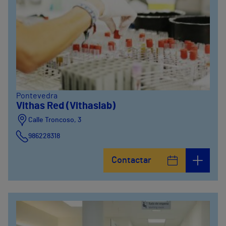
Pontevedra
Vithas Red (Vithaslab)
Calle Troncoso, 3
986228318
Avenida de Vigo, 5
Contactar
986841100
Calle Alfredo Vicenti, 42
981067066