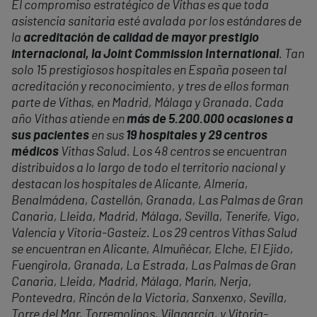
El compromiso estratégico de Vithas es que toda
asistencia sanitaria esté avalada por los estándares de
la
acreditación de calidad de mayor prestigio
internacional, la Joint Commission International
. Tan
solo 15 prestigiosos hospitales en España poseen tal
acreditación y reconocimiento, y tres de ellos forman
parte de Vithas, en Madrid, Málaga y Granada. Cada
año Vithas atiende en
más de 5.200.000 ocasiones a
sus pacientes
en sus
19 hospitales y 29 centros
médicos
Vithas Salud. Los 48 centros se encuentran
distribuidos a lo largo de todo el territorio nacional y
destacan los hospitales de Alicante, Almería,
Benalmádena, Castellón, Granada, Las Palmas de Gran
Canaria, Lleida, Madrid, Málaga, Sevilla, Tenerife, Vigo,
Valencia y Vitoria-Gasteiz. Los 29 centros Vithas Salud
se encuentran en Alicante, Almuñécar, Elche, El Ejido,
Fuengirola, Granada, La Estrada, Las Palmas de Gran
Canaria, Lleida, Madrid, Málaga, Marín, Nerja,
Pontevedra, Rincón de la Victoria, Sanxenxo, Sevilla,
Torre del Mar, Torremolinos, Vilagarcía, y Vitoria-