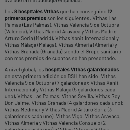
avalado la metodología empleada.
Los
8 hospitales Vithas
que han conseguido
12
primeros premios
son los siguientes
:
Vithas Las
Palmas (Las Palmas), Vithas Valencia 9 de Octubre
(Valencia), Vithas Madrid Aravaca y Vithas Madrid
Arturo Soria (Madrid), Vithas Xanit Internacional y
Vithas Málaga (Málaga), Vithas Almería (Almería) y
Vithas Granada (Granada) siendo el Grupo sanitario
con más premios de cuantos se han presentado.
A nivel global, los
hospitales Vithas galardonados
en esta primera edición de BSH han sido: Vithas
Valencia 9 de Octubre (7 galardones); Vithas Xanit
Internacional y Vithas Málaga (5 galardones cada
uno), Vithas Las Palmas, Vithas Sevilla, Vithas Rey
Don Jaime, Vithas Granada (4 galardones cada uno);
Vithas Medimar y Vithas Madrid Arturo Soria (3
galardones cada uno), Vithas Vigo, Vithas Aravaca,
Vithas Almería y Vithas Valencia Consuelo (2
galardones cada uno) y Vithas Vitoria y Vithas