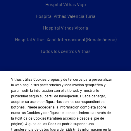
Hospital Vithas Vigo
Hospital Vithas Valencia Turia
Hospital Vithas Vitoria
Hospital Vithas Xanit Internacional (Benalmádena)
Todos los centros Vithas
Sobre Vithas
Vithas utiliza Cookies propias y de terceros para personalizar
la web según sus preferencias y localización geográfica y
Quiénes somos
para medir la interacción con el sitio web y mostrarle
publicidad según su perfil de navegación. Puede denegar,
Trabajar en Vithas
aceptar su uso o configurarlas con los correspondientes
botones. Puede acceder a la información completa sobre
Teléfono Cita Médica
nuestras Cookies y configurar el consentimiento a través de
la Política de Cookies (también accesible desde el pie de
Teléfono Atención al Cliente
página). Alguna de las Cookies podría suponer una
transferencia de datos fuera del EEE (más información en la