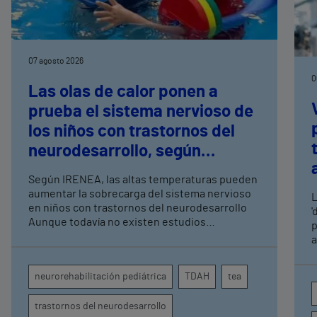
07 agosto 2026
0
Las olas de calor ponen a
prueba el sistema nervioso de
los niños con trastornos del
neurodesarrollo, según
expertos en
Según IRENEA, las altas temperaturas pueden
neurorrehabilitación
aumentar la sobrecarga del sistema nervioso
L
pediátrica de Vithas
en niños con trastornos del neurodesarrollo
'
Aunque todavía no existen estudios
p
específicos, la evidencia científica permite
a
comprender por qué el calor puede influir en la
c
atención, la regulación emocional y la
d
neurorehabilitación pediátrica
TDAH
tea
conducta
s
trastornos del neurodesarrollo