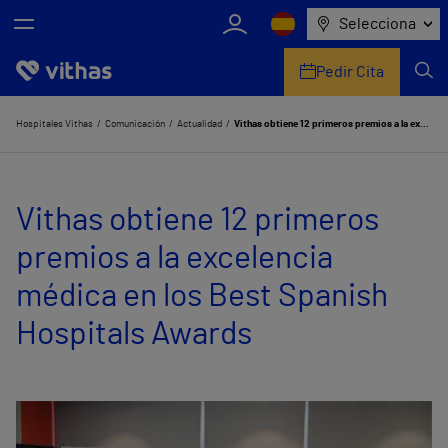
Selecciona
Pedir Cita
Nosotros
Hospitales Vithas
Comunicación
Actualidad
Vithas obtiene 12 primeros premios a la excelencia médica en los Best Spanish Hospitals Awards
Centros
Vithas obtiene 12 primeros
Servicios de salud
premios a la excelencia
Equipo médico y asistencial
médica en los Best Spanish
Información útil
Hospitals Awards
Comunicación