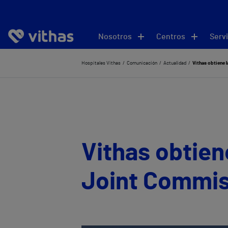
Nosotros
Centros
Servi
Hospitales Vithas
Comunicación
Actualidad
Vithas obtiene l
Vithas obtien
Joint Commiss