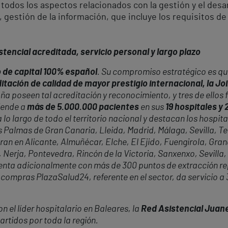
 todos los aspectos relacionados con la gestión y el desa
, gestión de la información, que incluye los requisitos d
tencial acreditada, servicio personal y largo plazo
 de capital 100% español
. Su compromiso estratégico es que
itación de calidad de mayor prestigio internacional, la J
ña poseen tal acreditación y reconocimiento, y tres de ellos 
iende a
más de 5.000.000 pacientes
en sus
19 hospitales y
 lo largo de todo el territorio nacional y destacan los hospita
almas de Gran Canaria, Lleida, Madrid, Málaga, Sevilla, Tene
ran en Alicante, Almuñécar, Elche, El Ejido, Fuengirola, Gr
 Nerja, Pontevedra, Rincón de la Victoria, Sanxenxo, Sevilla,
cuenta adicionalmente con más de 300 puntos de extracción r
 compras PlazaSalud24, referente en el sector, da servicio a
 el líder hospitalario en Baleares, la
Red Asistencial Juan
rtidos por toda la región.