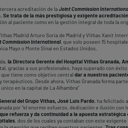
tercera acreditación de la
Joint Commission Internationa
 Se trata de la más prestigiosa y exigente acreditación
ción al paciente como en la gestión integral de toda la or
Vithas Madrid Arturo Soria de Madrid y Vithas Xanit Inte
t Commission International
, que solo poseen 15 hospital
nica Mayo o Monte Sinaí en Estados Unidos.
ida,
la Directora Gerente del Hospital Vithas Granada, A
al, gracias a sus profesionales, haya superado con éxito 
, que tiene como objetivo central
dar a nuestros pacient
y terapéuticos. Desde ahora, Vithas Granada forma parte
 único en la capital de La Alhambra”
General del Grupo Vithas, José Luis Pardo
, ha felicitado 
anada por “el enorme esfuerzo, dedicación e ilusión con 
 que refuerza y da continuidad a la apuesta estratégica 
pitales
, dos de los cuales ya contaban con este exigente 
en la atención que reciben nuestros pacientes.
Tras cons