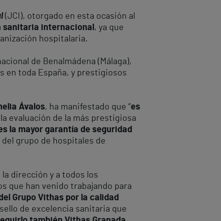
l
(JCI), otorgado en esta ocasión al
 sanitaria internacional
, ya que
ganización hospitalaria.
rnacional de Benalmádena (Málaga),
es en toda España, y prestigiosos
melia Ávalos
, ha manifestado que “
es
la evaluación de la más prestigiosa
es la mayor garantía de seguridad
 del grupo de hospitales de
a la dirección y a todos los
los que han venido trabajando para
del Grupo Vithas por la calidad
sello de excelencia sanitaria que
eguirlo también Vithas Granada,