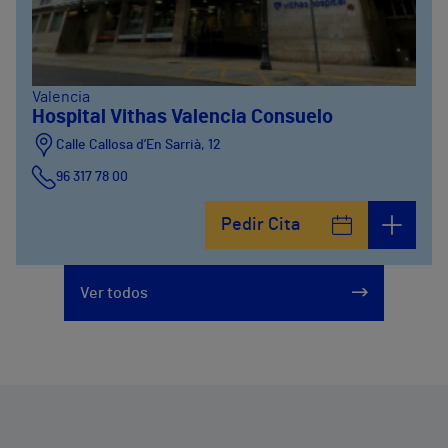
Valencia
Hospital Vithas Valencia Consuelo
Calle Callosa d’En Sarrià, 12
96 317 78 00
Pedir Cita
Ver todos