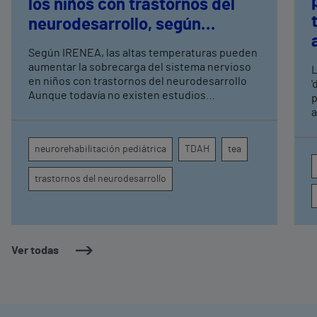
los niños con trastornos del
neurodesarrollo, según
expertos en
Según IRENEA, las altas temperaturas pueden
neurorrehabilitación
aumentar la sobrecarga del sistema nervioso
L
pediátrica de Vithas
en niños con trastornos del neurodesarrollo
'
Aunque todavía no existen estudios
p
específicos, la evidencia científica permite
a
comprender por qué el calor puede influir en la
c
atención, la regulación emocional y la
d
neurorehabilitación pediátrica
TDAH
tea
conducta
s
trastornos del neurodesarrollo
Ver todas