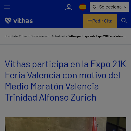
Selecciona
Pedir Cita
Nosotros
Hospitales Vithas
Comunicación
Actualidad
Vithas participa en la Expo 21K Feria Valencia con motivo del Medio Maratón Valencia Trinidad Alfonso Zurich
Centros
Vithas participa en la Expo 21K
Servicios de salud
Feria Valencia con motivo del
Equipo médico y asistencial
Medio Maratón Valencia
Información útil
Trinidad Alfonso Zurich
Comunicación