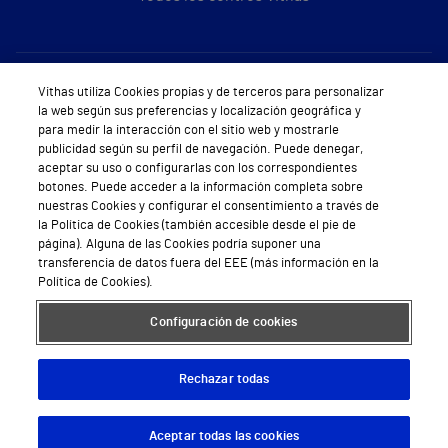
Sobre Vithas
Vithas utiliza Cookies propias y de terceros para personalizar
la web según sus preferencias y localización geográfica y
Quiénes somos
para medir la interacción con el sitio web y mostrarle
publicidad según su perfil de navegación. Puede denegar,
Trabajar en Vithas
aceptar su uso o configurarlas con los correspondientes
botones. Puede acceder a la información completa sobre
Teléfono Cita Médica
nuestras Cookies y configurar el consentimiento a través de
la Política de Cookies (también accesible desde el pie de
Teléfono Atención al Cliente
página). Alguna de las Cookies podría suponer una
transferencia de datos fuera del EEE (más información en la
Política de seguridad y salud en el trabajo
Política de Cookies).
Conoce a Supervita
Configuración de cookies
Rechazar todas
Aviso Legal
Política de cookies
Política de privacidad
Mapa web
Protección de datos
Aceptar todas las cookies
Descargar App
Pedir cita