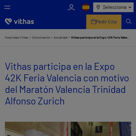
Selecciona
Pedir Cita
Nosotros
Hospitales Vithas
Comunicación
Actualidad
Vithas participa en la Expo 42K Feria Valencia con motivo del Maratón Valencia Trinidad Alfonso Zurich
Centros
Vithas participa en la Expo
Servicios de salud
42K Feria Valencia con motivo
Equipo médico y asistencial
del Maratón Valencia Trinidad
Información útil
Alfonso Zurich
Comunicación