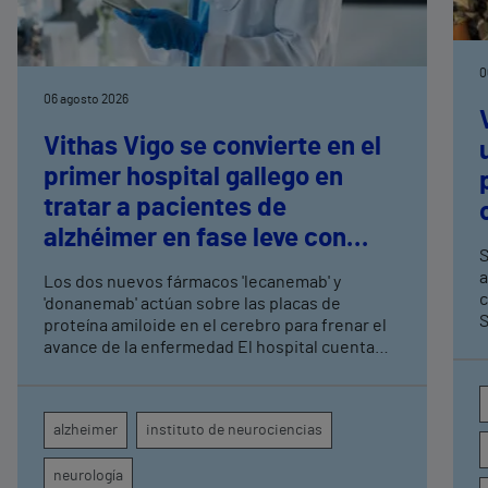
0
06 agosto 2026
Vithas Vigo se convierte en el
primer hospital gallego en
tratar a pacientes de
alzhéimer en fase leve con
S
terapias antiamiloide
a
Los dos nuevos fármacos 'lecanemab' y
c
'donanemab' actúan sobre las placas de
S
proteína amiloide en el cerebro para frenar el
avance de la enfermedad El hospital cuenta
con cuatro neurólogos y tecnología de
diagnóstico por imagen para el exhaustivo
seguimiento clínico de cada paciente
alzheimer
instituto de neurociencias
neurología