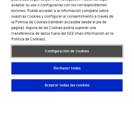
Hospital Vithas Valencia Consuelo
aceptar su uso o configurarlas con los correspondientes
botones. Puede acceder a la información completa sobre
Hospital Vithas Vigo
nuestras Cookies y configurar el consentimiento a través de
la Política de Cookies (también accesible desde el pie de
página). Alguna de las Cookies podría suponer una
Hospital Vithas Valencia Turia
transferencia de datos fuera del EEE (más información en la
Política de Cookies).
Hospital Vithas Vitoria
Configuración de cookies
Hospital Vithas Xanit Internacional (Benalmádena)
Todos los centros Vithas
Rechazar todas
Aceptar todas las cookies
Descargar App
Pedir cita
Sobre Vithas
Quiénes somos
Trabajar en Vithas
Teléfono Cita Médica