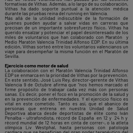
formativas de Vithas. Además, a lo largo de su colaboración,
Vithas ha dado soporte puntual a la atención médica
durante las pruebas reina del running en Valencia.
Más allá de la utilidad indiscutible de la formación de
quienes pueden ayudar a salvar vidas en carreras que
precisan de un importante sobresfuerzo físico, Vithas ha
querido ensalzar y potenciar el papel desinteresado de los
miles de voluntarios que han colaborado con Maratón y
Medio Maratón Valencia Trinidad Alfonso EDP. En su última
edición, Vithas sorteó entre los voluntarios valencianos un
viaje para desempeñar la misma función en el Maratón de
Sevilla.
Ejercicio como motor de salud
La colaboración con el Maratón Valencia Trinidad Alfonso
EDP se enmarca en la prioridad de Vithas por la prevención.
En este sentido, José Luis Rey, director-gerente de Vithas
Valencia 9 de Octubre afirma que “nos hemos marcado el
firme propósito de trabajar cada vez más con personas
sanas. Es decir, poner el foco en la promoción de la salud y
en la prevención de enfermedades. Y el ejercicio físico es
vital en este cometido. Tanto es así, que el abanico de
personas que entrena en nuestra Unidad de Salud
Deportiva abarca desde deportistas de élite como Iván
Penalba – ultrafondista, récord de España en 12 y 24 h y
récord mundial de 12 horas en cinta de correr-, o la atleta
olímpica Liv Westphal, hasta personas con patología
cardíaca que se benefician del gran poder terapéutico del