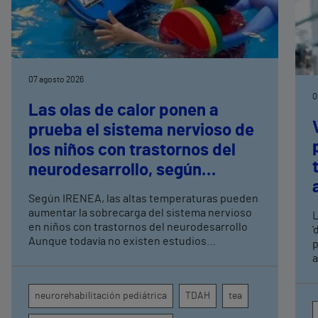
07 agosto 2026
0
Las olas de calor ponen a
prueba el sistema nervioso de
los niños con trastornos del
neurodesarrollo, según
expertos en
Según IRENEA, las altas temperaturas pueden
neurorrehabilitación
aumentar la sobrecarga del sistema nervioso
L
pediátrica de Vithas
en niños con trastornos del neurodesarrollo
'
Aunque todavía no existen estudios
p
específicos, la evidencia científica permite
a
comprender por qué el calor puede influir en la
c
atención, la regulación emocional y la
d
neurorehabilitación pediátrica
TDAH
tea
conducta
s