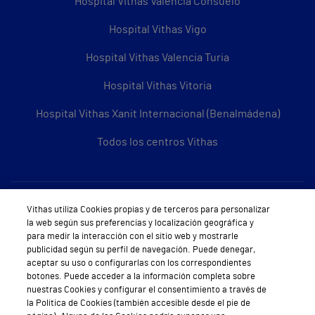
Hospital Vithas Valencia Consuelo
Hospital Vithas Vigo
Hospital Vithas Valencia Turia
Hospital Vithas Vitoria
Hospital Vithas Xanit Internacional (Benalmádena)
Todos los centros Vithas
Sobre Vithas
Vithas utiliza Cookies propias y de terceros para personalizar
la web según sus preferencias y localización geográfica y
Quiénes somos
para medir la interacción con el sitio web y mostrarle
publicidad según su perfil de navegación. Puede denegar,
Trabajar en Vithas
aceptar su uso o configurarlas con los correspondientes
botones. Puede acceder a la información completa sobre
Teléfono Cita Médica
nuestras Cookies y configurar el consentimiento a través de
la Política de Cookies (también accesible desde el pie de
Teléfono Atención al Cliente