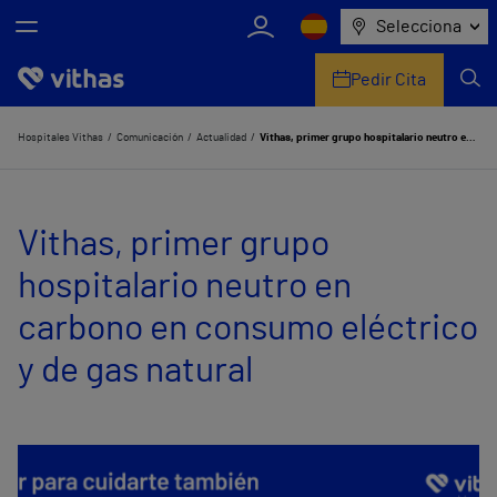
Selecciona
Pedir Cita
Nosotros
Hospitales Vithas
Comunicación
Actualidad
Vithas, primer grupo hospitalario neutro en carbono en consumo eléctrico y de gas natural
Centros
Vithas, primer grupo
Servicios de salud
hospitalario neutro en
Equipo médico y asistencial
carbono en consumo eléctrico
Información útil
y de gas natural
Comunicación