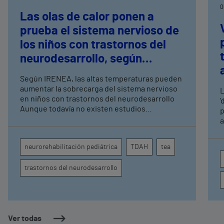
0
Las olas de calor ponen a
prueba el sistema nervioso de
los niños con trastornos del
neurodesarrollo, según
expertos en
Según IRENEA, las altas temperaturas pueden
neurorrehabilitación
aumentar la sobrecarga del sistema nervioso
L
pediátrica de Vithas
en niños con trastornos del neurodesarrollo
'
Aunque todavía no existen estudios
p
específicos, la evidencia científica permite
a
comprender por qué el calor puede influir en la
c
atención, la regulación emocional y la
d
neurorehabilitación pediátrica
TDAH
tea
conducta
s
trastornos del neurodesarrollo
Ver todas