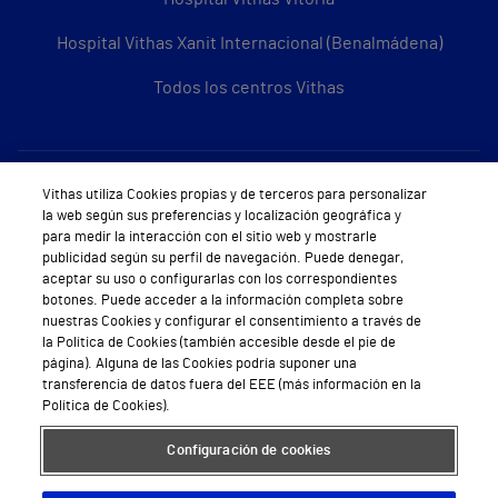
Hospital Vithas Xanit Internacional (Benalmádena)
Todos los centros Vithas
Sobre Vithas
Vithas utiliza Cookies propias y de terceros para personalizar
la web según sus preferencias y localización geográfica y
Quiénes somos
para medir la interacción con el sitio web y mostrarle
publicidad según su perfil de navegación. Puede denegar,
Trabajar en Vithas
aceptar su uso o configurarlas con los correspondientes
botones. Puede acceder a la información completa sobre
Teléfono Cita Médica
nuestras Cookies y configurar el consentimiento a través de
la Política de Cookies (también accesible desde el pie de
Teléfono Atención al Cliente
página). Alguna de las Cookies podría suponer una
transferencia de datos fuera del EEE (más información en la
Política de seguridad y salud en el trabajo
Política de Cookies).
Conoce a Supervita
Configuración de cookies