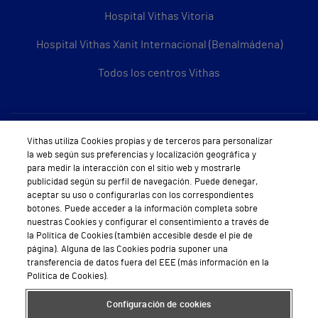
Hospital Vithas Vitoria
Hospital Vithas Xanit Internacional (Benalmádena)
Todos los centros Vithas
Sobre Vithas
Vithas utiliza Cookies propias y de terceros para personalizar
la web según sus preferencias y localización geográfica y
Quiénes somos
para medir la interacción con el sitio web y mostrarle
publicidad según su perfil de navegación. Puede denegar,
Trabajar en Vithas
aceptar su uso o configurarlas con los correspondientes
botones. Puede acceder a la información completa sobre
Teléfono Cita Médica
nuestras Cookies y configurar el consentimiento a través de
la Política de Cookies (también accesible desde el pie de
Teléfono Atención al Cliente
página). Alguna de las Cookies podría suponer una
transferencia de datos fuera del EEE (más información en la
Política de seguridad y salud en el trabajo
Política de Cookies).
Conoce a Supervita
Configuración de cookies