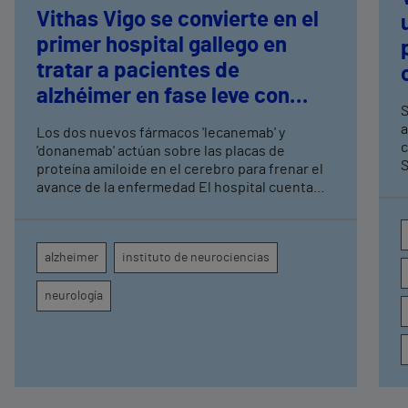
Vithas Vigo se convierte en el
primer hospital gallego en
tratar a pacientes de
alzhéimer en fase leve con
S
terapias antiamiloide
a
Los dos nuevos fármacos 'lecanemab' y
c
'donanemab' actúan sobre las placas de
S
proteína amiloide en el cerebro para frenar el
avance de la enfermedad El hospital cuenta
con cuatro neurólogos y tecnología de
diagnóstico por imagen para el exhaustivo
seguimiento clínico de cada paciente
alzheimer
instituto de neurociencias
neurología