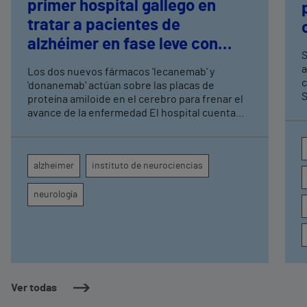
primer hospital gallego en
tratar a pacientes de
alzhéimer en fase leve con
S
terapias antiamiloide
a
Los dos nuevos fármacos 'lecanemab' y
c
'donanemab' actúan sobre las placas de
S
proteína amiloide en el cerebro para frenar el
avance de la enfermedad El hospital cuenta
con cuatro neurólogos y tecnología de
diagnóstico por imagen para el exhaustivo
seguimiento clínico de cada paciente
alzheimer
instituto de neurociencias
neurología
Ver todas