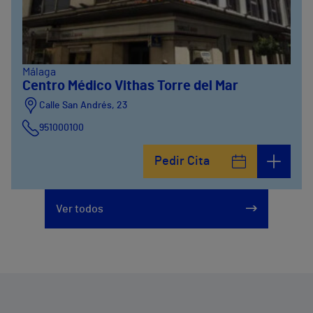
Málaga
Centro Médico Vithas Torre del Mar
Calle San Andrés, 23
951000100
Pedir Cita
Ver todos