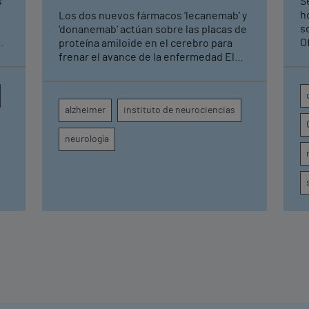
s
Se
en fase leve con terapias
h
Los dos nuevos fármacos 'lecanemab' y
antiamiloide
so
'donanemab' actúan sobre las placas de
O
proteína amiloide en el cerebro para
U
frenar el avance de la enfermedad El
hospital cuenta con cuatro neurólogos
y tecnología de diagnóstico por imagen
para el exhaustivo seguimiento clínico
alzheimer
instituto de neurociencias
de cada paciente
neurología