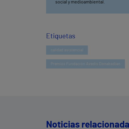
social y medioambiental.
Etiquetas
calidad asistencial
Premios Fundación Avedis Donabedian
Noticias relacionad