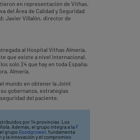
stieron en representación de Vithas,
iva del Área de Calidad y Seguridad
; Javier Villalón, director de
tregada al Hospital Vithas Almería,
te que existe a nivel internacional.
I los solo 24 que hay en toda España:
ora, Almería.
el mundo en obtener la Joint
, su gobernanza, estrategias
 seguridad del paciente.
stribuidos por 14 provincias. Los
ñola. Además, el grupo integra a la
F
 el grupo
Goodgrower
, fundamenta
ón y la innovación y el compromiso