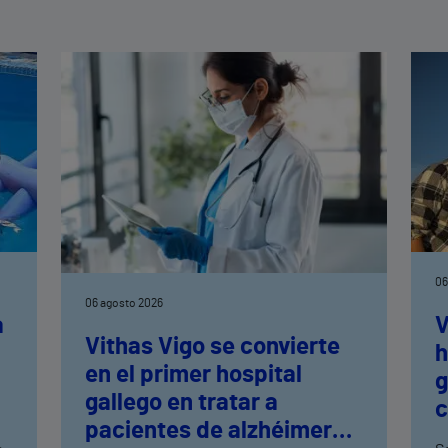
06
06 agosto 2026
a
V
Vithas Vigo se convierte
h
en el primer hospital
n
g
gallego en tratar a
c
pacientes de alzhéimer
t