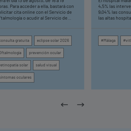
rá el día 13 de agosto, de 16 a 19
El hospital mal
altas hosp
oras. Para acceder a ella, bastará con
4,5% las interv
licitar cita online con el Servicio de
9,04% las consu
ftalmología o acudir al Servicio de
las altas hospit
rgencias del centro hospitalario
mismo periodo 
su crecimiento a
centros médicos
consulta gratuita
eclipse solar 2026
#Málaga
#vit
provincia dispa
intervenciones 
Oftalmología
prevención ocular
ambulatorias y 
externas, con u
unidades como o
retinopatía solar
salud visual
digestivo, derma
general.
síntomas oculares