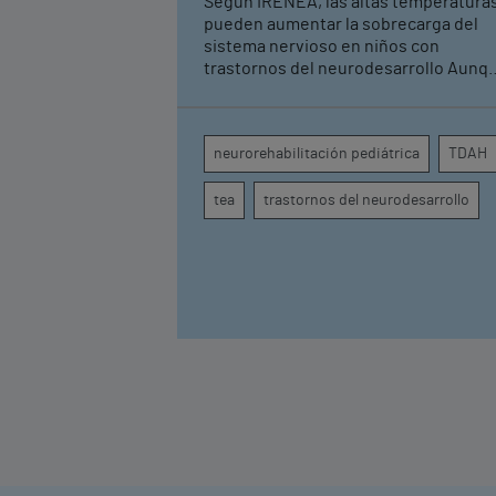
Según IRENEA, las altas temperatura
expertos en
pueden aumentar la sobrecarga del
neurorrehabilitación
sistema nervioso en niños con
trastornos del neurodesarrollo Aunque
pediátrica de Vithas
todavía no existen estudios
específicos, la evidencia científica
permite comprender por qué el calor
neurorehabilitación pediátrica
TDAH
puede influir en la atención, la
regulación emocional y la conducta
tea
trastornos del neurodesarrollo