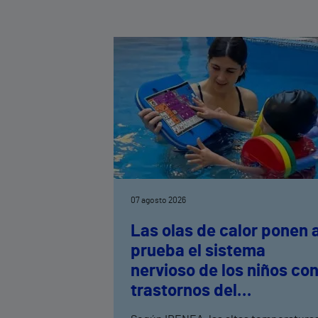
07 agosto 2026
Las olas de calor ponen 
prueba el sistema
nervioso de los niños co
trastornos del
neurodesarrollo, según