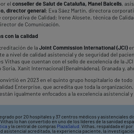
por el
conseller de Salut de Cataluña, Manel Balcells
, asi
co, director general
; Eva Sáez Martín, directora corporat
corporativa de Calidad; Irene Alosete, técnica de Calidad
director de Comunicación.
s con la calidad
creditación de la
Joint Commission International (JCI)
en
te a nivel de calidad asistencial y de seguridad del pacien
es Vithas que cuentan con el sello de excelencia de la JC
o Soria, Xanit Internacional (Benalmádena), Granada y, ah
virtió en 2023 en el quinto grupo hospitalario de todo 
lidad Enterprise, que acredita que toda la organización
están igualmente enfocados a la excelencia asistencial y
egrado por 20 hospitales y 37 centros médicos y asistenciales di
ithas lo han convertido en uno de los líderes de la sanidad espa
tica
y la central de compras
PlazaSalud
. Vithas, respaldada el por
ad asistencial acreditada, la experiencia paciente, la investigaci