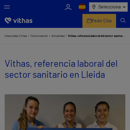
Selecciona
Pedir Cita
Nosotros
Hospitales Vithas
Comunicación
Actualidad
Vithas, referencia laboral del sector sanitario en Lleida
Centros
Vithas, referencia laboral del
Servicios de salud
sector sanitario en Lleida
Equipo médico y asistencial
Información útil
Comunicación