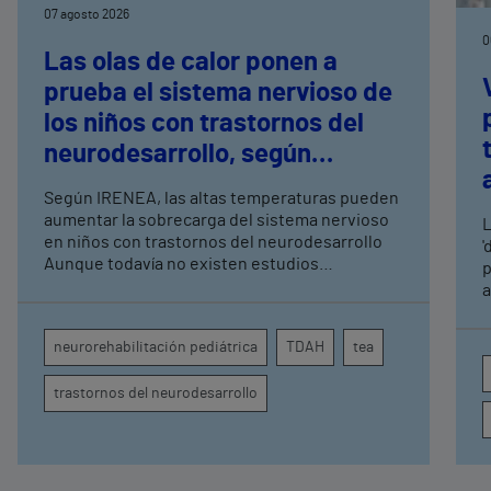
07 agosto 2026
0
Las olas de calor ponen a
prueba el sistema nervioso de
los niños con trastornos del
neurodesarrollo, según
expertos en
Según IRENEA, las altas temperaturas pueden
neurorrehabilitación
aumentar la sobrecarga del sistema nervioso
L
pediátrica de Vithas
en niños con trastornos del neurodesarrollo
'
Aunque todavía no existen estudios
p
específicos, la evidencia científica permite
a
comprender por qué el calor puede influir en la
c
atención, la regulación emocional y la
d
neurorehabilitación pediátrica
TDAH
tea
conducta
s
trastornos del neurodesarrollo