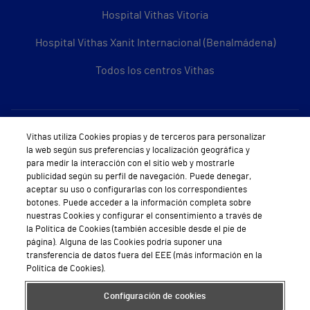
Hospital Vithas Vitoria
Hospital Vithas Xanit Internacional (Benalmádena)
Todos los centros Vithas
Sobre Vithas
Vithas utiliza Cookies propias y de terceros para personalizar
la web según sus preferencias y localización geográfica y
Quiénes somos
para medir la interacción con el sitio web y mostrarle
publicidad según su perfil de navegación. Puede denegar,
Trabajar en Vithas
aceptar su uso o configurarlas con los correspondientes
botones. Puede acceder a la información completa sobre
Teléfono Cita Médica
nuestras Cookies y configurar el consentimiento a través de
la Política de Cookies (también accesible desde el pie de
Teléfono Atención al Cliente
página). Alguna de las Cookies podría suponer una
transferencia de datos fuera del EEE (más información en la
Política de seguridad y salud en el trabajo
Política de Cookies).
Conoce a Supervita
Configuración de cookies