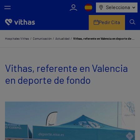
Selecciona
Pedir Cita
Nosotros
Hospitales Vithas
Comunicación
Actualidad
Vithas, referente en Valencia en deporte de fondo
Centros
Vithas, referente en Valencia
Servicios de salud
en deporte de fondo
Equipo médico y asistencial
Información útil
Comunicación