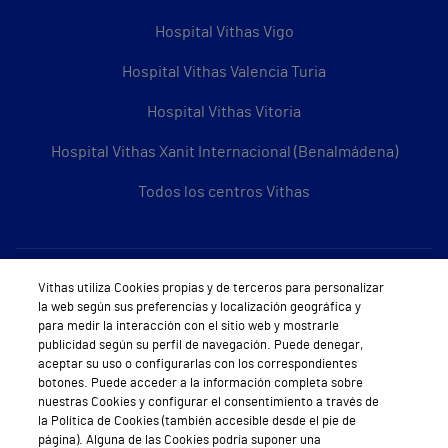
Hospital Vithas Vigo
Hospital Vithas Valencia Turia
Hospital Vithas Vitoria
Hospital Vithas Xanit Internacional (Benalmádena)
Todos los centros Vithas
Sobre Vithas
Vithas utiliza Cookies propias y de terceros para personalizar
la web según sus preferencias y localización geográfica y
Quiénes somos
para medir la interacción con el sitio web y mostrarle
publicidad según su perfil de navegación. Puede denegar,
Trabajar en Vithas
aceptar su uso o configurarlas con los correspondientes
botones. Puede acceder a la información completa sobre
Teléfono Cita Médica
nuestras Cookies y configurar el consentimiento a través de
la Política de Cookies (también accesible desde el pie de
Teléfono Atención al Cliente
página). Alguna de las Cookies podría suponer una