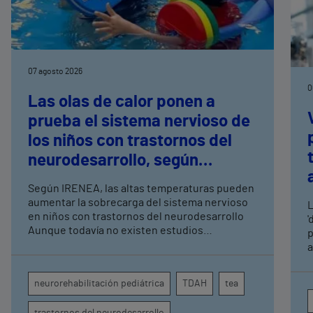
07 agosto 2026
0
Las olas de calor ponen a
prueba el sistema nervioso de
los niños con trastornos del
neurodesarrollo, según
expertos en
Según IRENEA, las altas temperaturas pueden
neurorrehabilitación
aumentar la sobrecarga del sistema nervioso
L
pediátrica de Vithas
en niños con trastornos del neurodesarrollo
'
Aunque todavía no existen estudios
p
específicos, la evidencia científica permite
a
comprender por qué el calor puede influir en la
c
atención, la regulación emocional y la
d
neurorehabilitación pediátrica
TDAH
tea
conducta
s