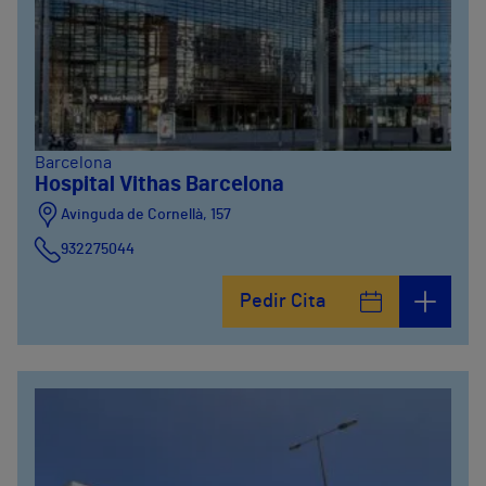
Barcelona
Hospital Vithas Barcelona
Avinguda de Cornellà, 157
932275044
Pedir Cita