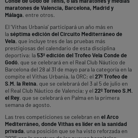
Conde de Godó de Tenis, o las maratones y medias
maratones
de Valencia, Barcelona, Madrid y
Málaga
, entre otros.
El ‘Vithas Urbania’ participará un año más en
la
séptima edición del Circuito Mediterráneo de
Vela
, que incluye tres de las pruebas más
prestigiosas del calendario de esta disciplina
deportiva: la
53ª edición del Trofeo Vela Conde de
Godó
, que se celebrará en el Real Club Náutico de
Barcelona del 28 al 31 de mayo para la categoría en la
compite el Vithas Urbania, la ORC; el
27º Trofeo de
S.M. la Reina
, que se celebrará del 3 al 5 de julio en
el Real Club Náutico de Valencia; y el
22º Torneo S.M.
el Rey
, que se celebrará en Palma en la primera
semana de agosto.
Las tres competiciones se celebran en
el Arco
Mediterráneo, donde
Vithas es líder en la sanidad
privada
, una posición que se ha visto reforzada en