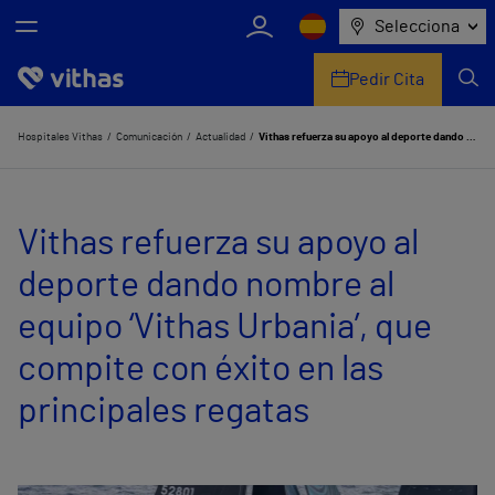
Selecciona
Pedir Cita
Nosotros
Hospitales Vithas
Comunicación
Actualidad
Vithas refuerza su apoyo al deporte dando nombre al equipo ‘Vithas Urbania’, que compite con éxito en las principales regatas
Centros
Vithas refuerza su apoyo al
Servicios de salud
deporte dando nombre al
Equipo médico y asistencial
equipo ‘Vithas Urbania’, que
Información útil
compite con éxito en las
Comunicación
principales regatas