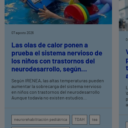
07 agosto 2026
0
Las olas de calor ponen a
prueba el sistema nervioso de
los niños con trastornos del
neurodesarrollo, según
expertos en
Según IRENEA, las altas temperaturas pueden
neurorrehabilitación
aumentar la sobrecarga del sistema nervioso
L
pediátrica de Vithas
en niños con trastornos del neurodesarrollo
'
Aunque todavía no existen estudios
p
específicos, la evidencia científica permite
a
comprender por qué el calor puede influir en la
c
atención, la regulación emocional y la
d
neurorehabilitación pediátrica
TDAH
tea
conducta
s