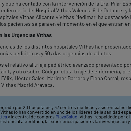
 y que ha contado con la intervención de la Dra. Pilar Es
 enfermería del Hospital Vithas Valencia 9 de Octubre; y 
spitales Vithas Alicante y Vithas Medimar, ha destacado
los pacientes se para en el momento en el que entran en
n las Urgencias Vithas
gencias de los distintos hospitales Vithas han presentado
encias pediátricas y 30 a las urgencias de adultos.
s el relativo al triaje pediátrico avanzado presentado po
 Xanit, y otro sobre Código ictus: triaje de enfermería, 
 Félix, Héctor Sales, Marimer Barrero y Elena Corral, res
o Vithas Madrid Aravaca.
egrado por 20 hospitales y 37 centros médicos y asistenciales di
ithas lo han convertido en uno de los líderes de la sanidad espa
tica
y la central de compras
PlazaSalud
. Vithas, respaldada por e
asistencial acreditada, la experiencia paciente, la investigación 