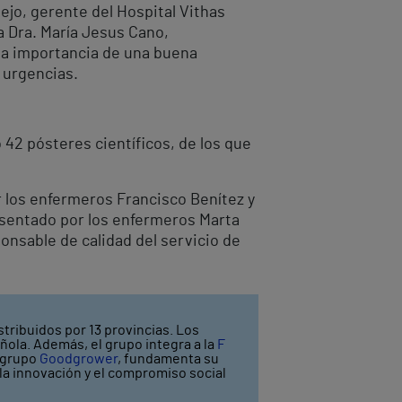
pejo, gerente del Hospital Vithas
la Dra. María Jesus Cano,
 la importancia de una buena
 urgencias.
 42 pósteres científicos, de los que
r los enfermeros Francisco Benítez y
presentado por los enfermeros Marta
ponsable de calidad del servicio de
stribuidos por 13 provincias. Los
ñola. Además, el grupo integra a la
F
l grupo
Goodgrower
, fundamenta su
y la innovación y el compromiso social