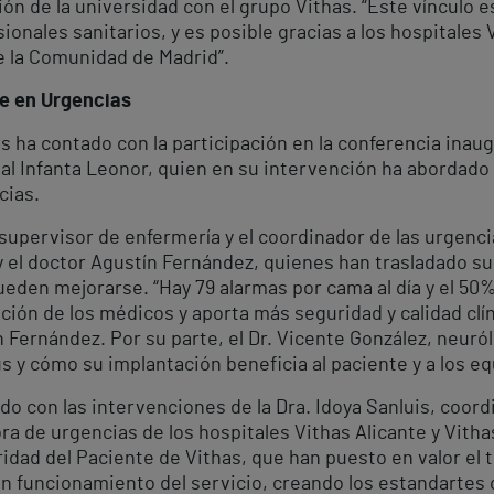
ión de la universidad con el grupo Vithas. “Este vínculo 
ionales sanitarios, y es posible gracias a los hospitale
e la Comunidad de Madrid”.
te en Urgencias
s ha contado con la participación en la conferencia inaug
l Infanta Leonor, quien en su intervención ha abordado l
cias.
upervisor de enfermería y el coordinador de las urgencia
y el doctor Agustín Fernández, quienes han trasladado s
den mejorarse. “Hay 79 alarmas por cama al día y el 50% 
ación de los médicos y aporta más seguridad y calidad cl
n Fernández. Por su parte, el Dr. Vicente González, neuról
 y cómo su implantación beneficia al paciente y a los eq
uido con las intervenciones de la Dra. Idoya Sanluis, coor
ra de urgencias de los hospitales Vithas Alicante y Vith
ridad del Paciente de Vithas, que han puesto en valor el 
en funcionamiento del servicio, creando los estandartes 