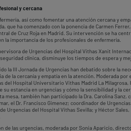
fesional y cercana
nfermería, así como fomentar una atención cercana y empá
ada, que ha comenzado con la ponencia de Carmen Ferrer, 
ntral de Cruz Roja en Madrid. Su intervención se ha cent
n la importancia de los profesionales de enfermería.
ervisora de Urgencias del Hospital Vithas Xanit Internac
a seguridad clínica, disminuye los tiempos de espera y mej
o la III Jornada de Urgencias han debatido sobre la nece
ia de la cercanía y empatía en la atención. Moderada por 
 del Hospital Universitario Vithas Madrid La Milagrosa, 
su estancia en urgencias y cómo la sensibilidad y la cerc
sta mesa, también han participado la Dra. Carolina Sanz,
mar, el Dr. Francisco Gimenez; coordinador de Urgencias 
e Urgencias del Hospital Vithas Sevilla; y Héctor Sales,
.
n de las urgencias, moderada por Sonia Aparicio, directo