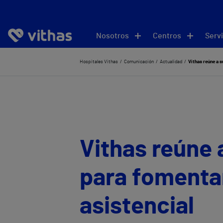
Nosotros
Centros
Servi
Hospitales Vithas
Comunicación
Actualidad
Vithas reúne a s
Vithas reúne 
para fomentar
asistencial