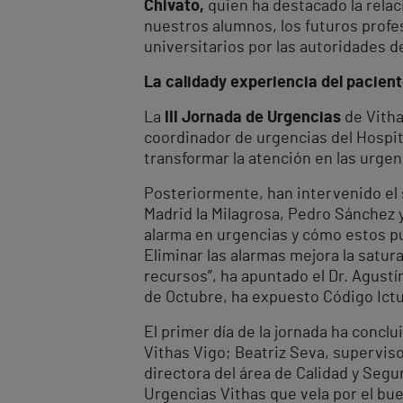
Chivato,
quien ha destacado la relac
nuestros alumnos, los futuros profes
universitarios por las autoridades d
La calidad
y experiencia del pacien
La
III Jornada de Urgencias
de Vitha
coordinador de urgencias del Hospita
transformar la atención en las urgen
Posteriormente, han intervenido el s
Madrid la Milagrosa, Pedro Sánchez 
alarma en urgencias y cómo estos pue
Eliminar las alarmas mejora la satur
recursos”, ha apuntado el Dr. Agustí
de Octubre, ha expuesto Código Ictus
El primer día de la jornada ha concl
Vithas Vigo; Beatriz Seva, superviso
directora del área de Calidad y Segu
Urgencias Vithas que vela por el bu