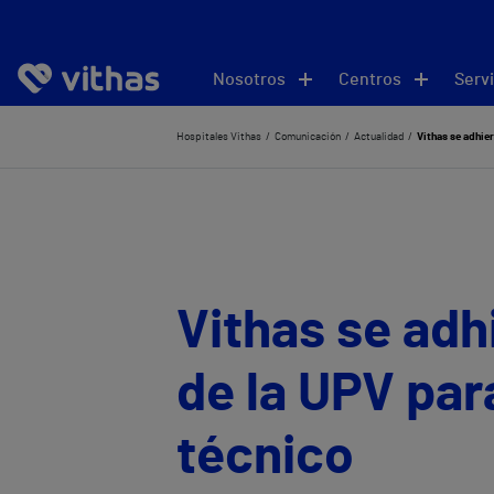
Nosotros
Centros
Servi
Hospitales Vithas
Comunicación
Actualidad
Vithas se adhier
Vithas se adh
de la UPV para
técnico