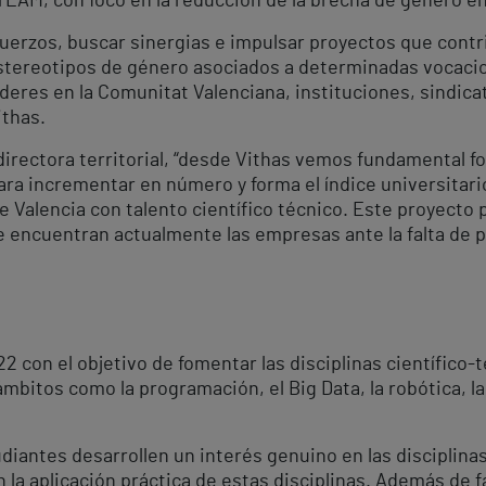
TEAM, con foco en la reducción de la brecha de género en
fuerzos, buscar sinergias e impulsar proyectos que contr
stereotipos de género asociados a determinadas vocacio
eres en la Comunitat Valenciana, instituciones, sindica
ithas.
directora territorial, “desde Vithas vemos fundamental f
para incrementar en número y forma el índice universitario
 de Valencia con talento científico técnico. Este proyecto
se encuentran actualmente las empresas ante la falta de p
2 con el objetivo de fomentar las disciplinas científico-
bitos como la programación, el Big Data, la robótica, la in
diantes desarrollen un interés genuino en las disciplina
 aplicación práctica de estas disciplinas. Además de faci