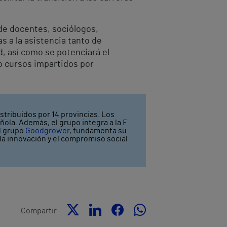
de docentes, sociólogos,
s a la asistencia tanto de
, así como se potenciará el
o cursos impartidos por
stribuidos por 14 provincias. Los
ñola. Además, el grupo integra a la
F
el grupo
Goodgrower
, fundamenta su
y la innovación y el compromiso social
Compartir