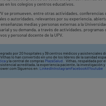
s en los colegios y centros educativos.
PV se promueven, entre otras actividades, conferencias 
es o autoridades, relevantes por su experiencia, abierta
 enseñanzas medias y personas externas a la Universidad
arial y su demanda, a través de actividades, programas 
ivos y personal docente de la UPV.
tegrado por 20 hospitales y 39 centros médicos y asistenciales di
ithas lo han convertido en uno de los líderes de la sanidad espa
tica
y la central de compras
PlazaSalud
. Vithas, respaldada por 
asistencial acreditada, la experiencia paciente, la investigación 
ower.com Síguenos en:
LinkedIn
Instagram
Facebook
X
Youtube