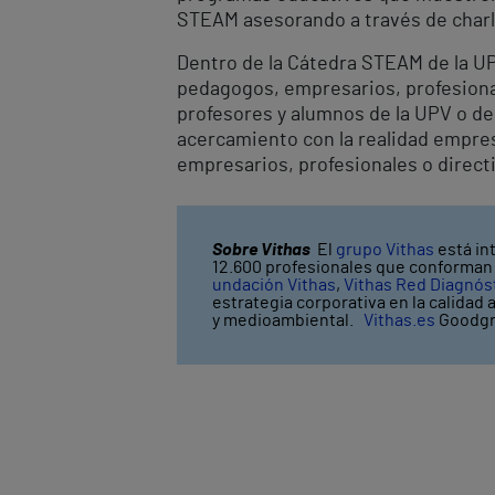
STEAM asesorando a través de charla
Dentro de la Cátedra STEAM de la U
pedagogos, empresarios, profesional
profesores y alumnos de la UPV o de
acercamiento con la realidad empres
empresarios, profesionales o direct
Sobre Vithas
El
grupo Vithas
está in
12.600 profesionales que conforman V
undación Vithas
,
Vithas Red Diagnós
estrategia corporativa en la calidad 
y medioambiental.
Vithas.es
Goodgr