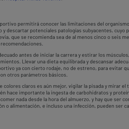
tivo permitirá conocer las limitaciones del organismo, 
o y descartar potenciales patologías subyacentes, cuyo 
evia, que se recomienda sea de al menos cinco o seis mes
s recomendaciones.
ecuado antes de iniciar la carrera y estirar los músculos
enamientos. Llevar una dieta equilibrada y descansar ad
rtivo ya con cierto rodaje, no de estreno, para evitar 
son otros parámetros básicos.
 colores claros es aún mejor, vigilar la pisada y mirar el
bién hace importante la ingesta de carbohidratos y prote
comer nada desde la hora del almuerzo, y hay que ser co
ón o alimentación, e incluso una infección, pueden ser c