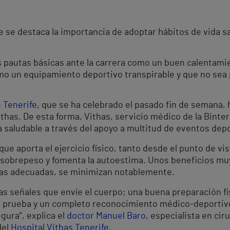
e se destaca la importancia de adoptar hábitos de vida sa
 pautas básicas ante la carrera como un buen calentamie
mo un equipamiento deportivo transpirable y que no sea 
 Tenerife
, que se ha celebrado el pasado fin de semana, 
ithas. De esta forma, Vithas, servicio médico de la Bint
a saludable a través del apoyo a multitud de eventos dep
ue aporta el ejercicio físico, tanto desde el punto de vis
sobrepeso y fomenta la autoestima. Unos beneficios muy
tas adecuadas, se minimizan notablemente.
s señales que envíe el cuerpo; una buena preparación fís
 la prueba y un completo reconocimiento médico-deporti
gura”, explica el
doctor Manuel Baro
, especialista en cir
del
Hospital Vithas Tenerife
.