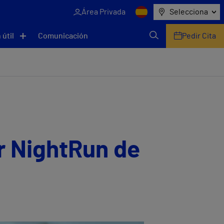
Área Privada
Selecciona
 útil
Comunicación
Pedir Cita
er NightRun de