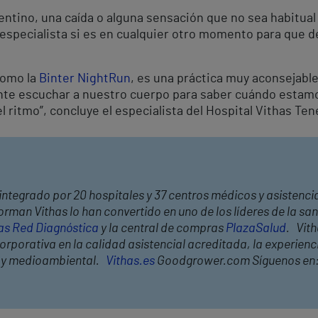
pentino, una caída o alguna sensación que no sea habitua
 especialista si es en cualquier otro momento para que de
 como la
Binter NightRun
, es una práctica muy aconsejabl
te escuchar a nuestro cuerpo para saber cuándo estamo
el ritmo”, concluye el especialista del Hospital Vithas Ten
integrado por 20 hospitales y 37 centros médicos y asistencia
rman Vithas lo han convertido en uno de los líderes de la s
as Red Diagnóstica
y la central de compras
PlazaSalud
. Vit
rporativa en la calidad asistencial acreditada, la experiencia
l y medioambiental.
Vithas.es
Goodgrower.com Síguenos en