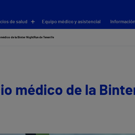
cios de salud
Equipo médico y asistencial
Información
 médico de la Binter NightRun de Tenerife
cio médico de la Bint