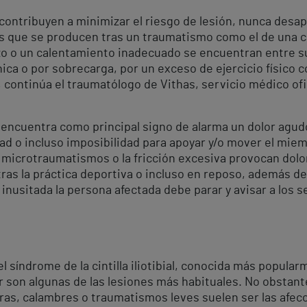
contribuyen a minimizar el riesgo de lesión, nunca des
as que se producen tras un traumatismo como el de una ca
zo o un calentamiento inadecuado se encuentran entre s
ica o por sobrecarga, por un exceso de ejercicio físico 
 continúa el traumatólogo de Vithas, servicio médico ofi
e encuentra como principal signo de alarma un dolor agud
ad o incluso imposibilidad para apoyar y/o mover el miem
s microtraumatismos o la fricción excesiva provocan dol
 tras la práctica deportiva o incluso en reposo, además d
inusitada la persona afectada debe parar y avisar a los 
l síndrome de la cintilla iliotibial, conocida más popular
tar son algunas de las lesiones más habituales. No obstan
duras, calambres o traumatismos leves suelen ser las afe