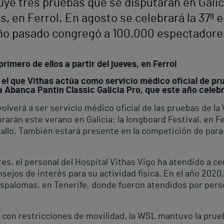
ye tres pruebas que se disputarán en Galici
 en Ferrol. En agosto se celebrará la 37ª e
 año pasado congregó a 100.000 espectadore
rimero de ellos a partir del jueves, en Ferrol
 el que Vithas actúa como servicio médico oficial de pr
Abanca Pantin Classic Galicia Pro, que este año celebr
olverá a ser servicio médico oficial de las pruebas de l
rarán este verano en Galicia: la longboard Festival, en Fer
allo. También estará presente en la competición de para-
res, el personal del Hospital Vithas Vigo ha atendido a ce
sejos de interés para su actividad física. En el año 2020
aspalomas, en Tenerife, donde fueron atendidos por perso
on restricciones de movilidad, la WSL mantuvo la prueba