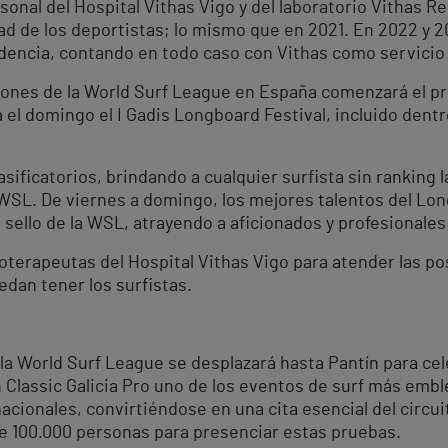
rsonal del Hospital Vithas Vigo y del laboratorio Vithas R
dad de los deportistas; lo mismo que en 2021. En 2022 y 
dencia, contando en todo caso con Vithas como servicio 
iones de la World Surf League en España comenzará el pró
a el domingo el I Gadis Longboard Festival, incluido den
lasificatorios, brindando a cualquier surfista sin rankin
a WSL. De viernes a domingo, los mejores talentos del Lo
 sello de la WSL, atrayendo a aficionados y profesionales 
ioterapeutas del Hospital Vithas Vigo para atender las po
dan tener los surfistas.
 la World Surf League se desplazará hasta Pantín para cele
 Classic Galicia Pro uno de los eventos de surf más embl
rnacionales, convirtiéndose en una cita esencial del circ
de 100.000 personas para presenciar estas pruebas.