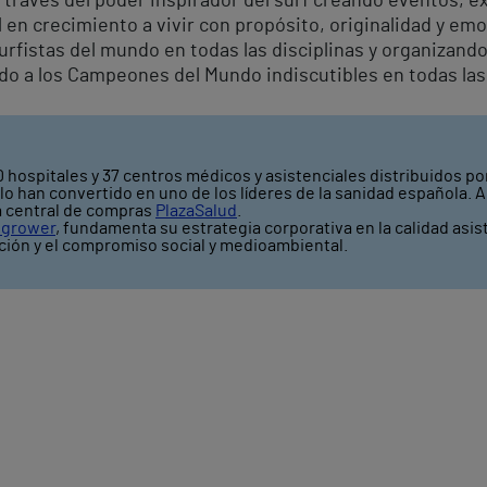
través del poder inspirador del surf creando eventos, e
l en crecimiento a vivir con propósito, originalidad y e
urfistas del mundo en todas las disciplinas y organizan
o a los Campeones del Mundo indiscutibles en todas las 
 hospitales y 37 centros médicos y asistenciales distribuidos por
o han convertido en uno de los líderes de la sanidad española. A
a central de compras
PlazaSalud
.
grower
, fundamenta su estrategia corporativa en la calidad asis
vación y el compromiso social y medioambiental.