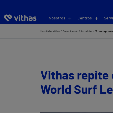
Nosotros
Centros
Servi
Hospitales Vithas
Comunicación
Actualidad
Vithas repite c
Vithas repite
World Surf L