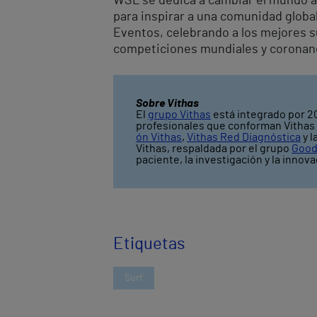
WSL se dedica a cambiar el mundo a 
para inspirar a una comunidad globa
Eventos, celebrando a los mejores s
competiciones mundiales y coronand
Sobre Vithas
El
grupo Vithas
está integrado por 20
profesionales que conforman Vithas l
ón Vithas
,
Vithas Red Diagnóstica
y l
Vithas, respaldada por el grupo
Good
paciente, la investigación y la inno
Etiquetas
Surf