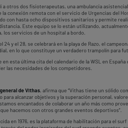
llí a otros dos fisioterapeutas, una ambulancia asistenci
la conexión remota con el servicio de Urgencias del Hosp
do con hasta ocho dispositivos sanitarios y permite real
istancia. Este equipo se lo están utilizando, actualmen
, los servicios de un hospital a bordo.
el 24 y el 28, se celebrará en la playa de Razo, el campe
dial, en lo que constituye un verdadero trampolín para 
en esta última cita del calendario de la WSL en España 
der las necesidades de los competidores.
 general de Vithas
, afirma que “Vithas tiene un sólido c
zo para alcanzar objetivos y la superación personal, valor
estamos encantados de colaborar un año más como provee
que hacemos con otros grandes eventos deportivos”.
da en 1976, es la plataforma de habilitación para el surf 