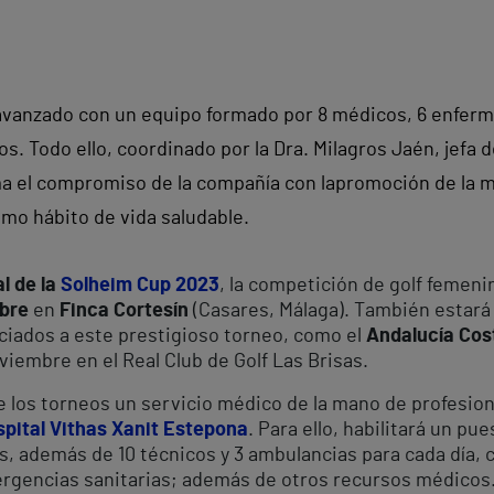
avanzado con un equipo formado por 8 médicos, 6 enferm
. Todo ello, coordinado por la Dra. Milagros Jaén, jefa d
rma el compromiso de la compañía con
la
promoción de la mu
omo hábito de vida saludable.
l de la
Solheim Cup 2023
, la competición de golf femeni
mbre
en
Finca Cortesín
(Casares, Málaga). También estará
iados a este prestigioso torneo, como el
Andalucía Cos
viembre en el Real Club de Golf Las Brisas.
 los torneos un servicio médico de la mano de profesiona
pital Vithas Xanit Estepona
. Para ello, habilitará un 
, además de 10 técnicos y 3 ambulancias para cada día, 
gencias sanitarias; además de otros recursos médicos. T