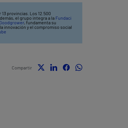
 13 provincias. Los 12.500
demás, el grupo integra a la
Fundaci
Goodgrower
, fundamenta su
y la innovación y el compromiso social
ube
Compartir