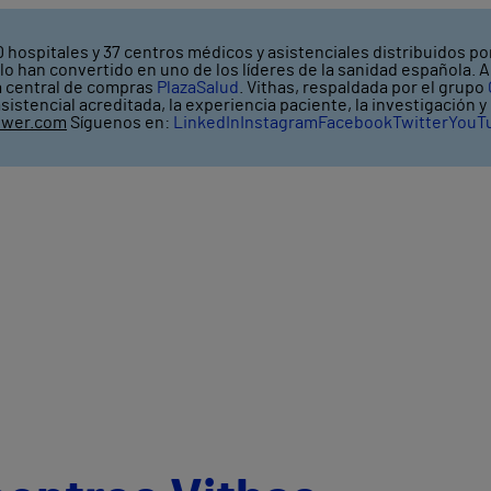
 hospitales y 37 centros médicos y asistenciales distribuidos por
o han convertido en uno de los líderes de la sanidad española. A
a central de compras
PlazaSalud
. Vithas, respaldada por el grupo
asistencial acreditada, la experiencia paciente, la investigación 
ower.com
Síguenos en:
LinkedIn
Instagram
Facebook
Twitter
YouT