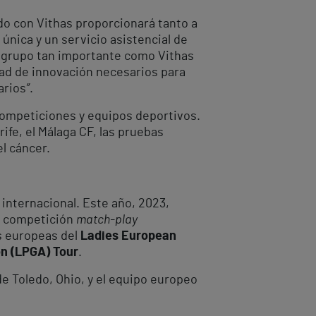
do con Vithas proporcionará tanto a
nica y un servicio asistencial de
un grupo tan importante como Vithas
idad de innovación necesarios para
arios
”
.
competiciones y equipos deportivos.
ife, el Málaga CF, las pruebas
el cáncer.
 internacional. Este año, 2023,
na competición
match-play
as europeas del
Ladies European
on (LPGA) Tour
.
de Toledo, Ohio, y el equipo europeo