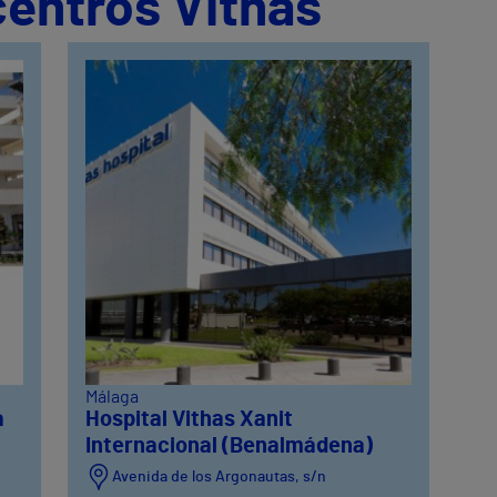
centros Vithas
Málaga
a
Hospital Vithas Xanit
Internacional (Benalmádena)
Avenida de los Argonautas, s/n