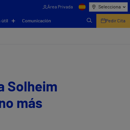
Área Privada
Selecciona
 útil
Comunicación
Pedir Cita
la Solheim
ino más