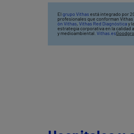
El
grupo Vithas
está integrado por 20
profesionales que conforman Vithas l
ón Vithas
,
Vithas Red Diagnóstica
y l
estrategia corporativa en la calidad 
y medioambiental.
Vithas.es
Goodgr