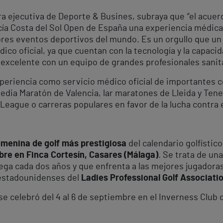
ora ejecutiva de Deporte & Busines, subraya que
“
el acuer
ía Costa del Sol Open de España una experiencia médica ú
mejores eventos deportivos del mundo. Es un orgullo que 
ico oficial, ya que cuentan con la tecnología y la capac
 excelente con un equipo de grandes profesionales sanit
xperiencia como servicio médico oficial de importantes 
edia Maratón de Valencia, lar maratones de Lleida y Tener
 League o carreras populares en favor de la lucha contra 
menina de golf más prestigiosa
del calendario golfístico
bre en Finca Cortesín, Casares (Málaga)
. Se trata de u
uega cada dos años y que enfrenta a las mejores jugador
 estadounidenses del
Ladies Professional Golf Associati
se celebró del 4 al 6 de septiembre en el Inverness Club 