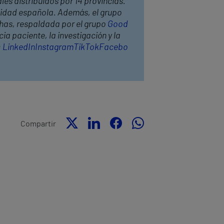
les distribuidos por 14 provincias.
anidad española. Además, el grupo
thas, respaldada por el grupo
Good
ia paciente, la investigación y la
:
LinkedIn
Instagram
TikTok
Facebo
Compartir