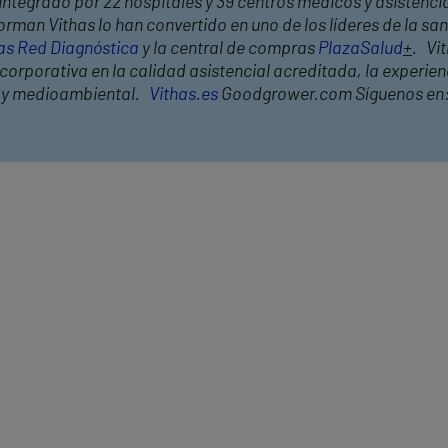
integrado por 22 hospitales y 39 centros médicos y asistencia
rman Vithas lo han convertido en uno de los líderes de la s
as Red Diagnóstica
y la central de compras
PlazaSalud
+
. Vi
orporativa en la calidad asistencial acreditada, la experienc
l y medioambiental.
Vithas.es
Goodgrower.com Síguenos en