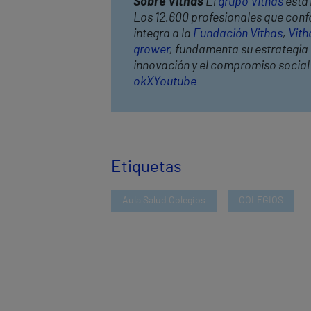
Sobre Vithas
El
grupo Vithas
está 
Los 12.600 profesionales que confo
integra a la
Fundación Vithas
,
Vith
grower
, fundamenta su estrategia c
innovación y el compromiso socia
ok
X
Youtube
Etiquetas
Aula Salud Colegios
COLEGIOS