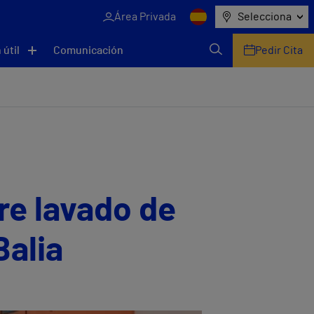
Área Privada
Selecciona
 útil
Comunicación
Pedir Cita
bre lavado de
Balia