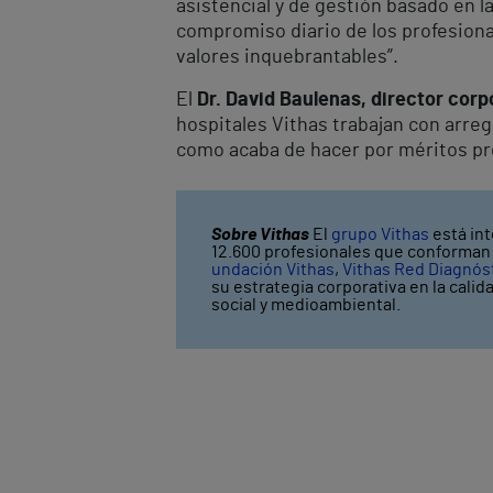
asistencial y de gestión basado en la
compromiso diario de los profesion
valores inquebrantables”.
El
Dr. David Baulenas, director corp
hospitales Vithas trabajan con arregl
como acaba de hacer por méritos pr
Sobre Vithas
El
grupo Vithas
está int
12.600 profesionales que conforman V
undación Vithas
,
Vithas Red Diagnós
su estrategia corporativa en la calid
social y medioambiental.