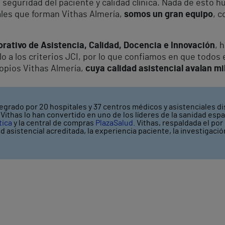
 seguridad del paciente y calidad clínica. Nada de esto hu
ales que forman Vithas Almería,
somos un gran equipo
, c
orativo de Asistencia, Calidad, Docencia e Innovación
, 
o a los criterios JCI, por lo que confiamos en que todos 
opios Vithas Almería,
cuya calidad asistencial avalan mi
egrado por 20 hospitales y 37 centros médicos y asistenciales di
ithas lo han convertido en uno de los líderes de la sanidad espa
tica
y la central de compras
PlazaSalud
. Vithas, respaldada el por
ad asistencial acreditada, la experiencia paciente, la investigaci