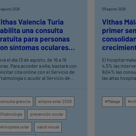
 agosto 2026
05 agosto 2026
ithas Valencia Turia
Vithas Mál
abilita una consulta
primer se
ratuita para personas
consolida
on síntomas oculares
crecimient
ras el eclipse solar
consultas 
rá el día 13 de agosto, de 16 a 19
El hospital mal
altas hosp
oras. Para acceder a ella, bastará con
4,5% las interv
licitar cita online con el Servicio de
9,04% las consu
ftalmología o acudir al Servicio de
las altas hospit
rgencias del centro hospitalario
mismo periodo 
su crecimiento a
centros médicos
consulta gratuita
eclipse solar 2026
#Málaga
#vit
provincia dispa
intervenciones 
Oftalmología
prevención ocular
ambulatorias y 
externas, con u
unidades como o
retinopatía solar
salud visual
digestivo, derma