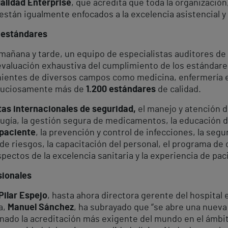
alidad Enterprise
, que acredita que toda la organizació
están igualmente enfocados a la excelencia asistencial y
 estándares
 mañana y tarde, un equipo de especialistas auditores de
 evaluación exhaustiva del cumplimiento de los estándare
nientes de diversos campos como medicina, enfermería e
inuciosamente más de
1.200 estándares
de calidad.
as internacionales de seguridad,
el manejo y atención d
irugía, la gestión segura de medicamentos, la educación d
 paciente
, la prevención y control de infecciones, la segu
e riesgos, la capacitación del personal, el programa de ca
ectos de la excelencia sanitaria y la experiencia de pac
sionales
Pilar Espejo
, hasta ahora directora gerente del hospital 
a,
Manuel Sánchez
, ha subrayado que “se abre una nueva e
onado la acreditación más exigente del mundo en el ámbi