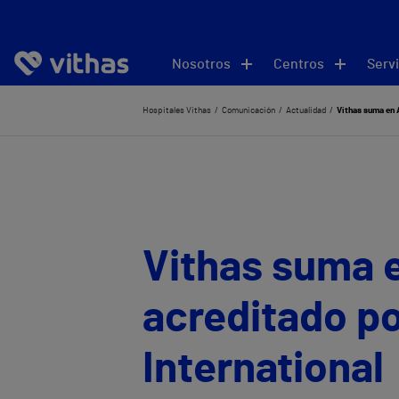
Nosotros
Centros
Servi
Hospitales Vithas
Comunicación
Actualidad
Vithas suma en 
Vithas suma e
acreditado po
International