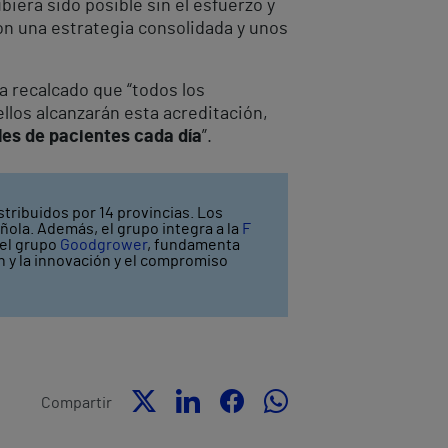
biera sido posible sin el esfuerzo y
on una estrategia consolidada y unos
ha recalcado que “todos los
ellos alcanzarán esta acreditación,
les de pacientes cada día
”.
stribuidos por 14 provincias. Los
ñola. Además, el grupo integra a la
F
 el grupo
Goodgrower
, fundamenta
ón y la innovación y el compromiso
Compartir