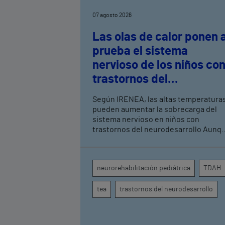
07 agosto 2026
Las olas de calor ponen 
prueba el sistema
nervioso de los niños co
trastornos del
neurodesarrollo, según
Según IRENEA, las altas temperatura
expertos en
pueden aumentar la sobrecarga del
neurorrehabilitación
sistema nervioso en niños con
trastornos del neurodesarrollo Aunque
pediátrica de Vithas
todavía no existen estudios
específicos, la evidencia científica
permite comprender por qué el calor
neurorehabilitación pediátrica
TDAH
puede influir en la atención, la
regulación emocional y la conducta
tea
trastornos del neurodesarrollo