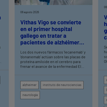
06
06 agosto 2026
a
V
Vithas Vigo se convierte
h
en el primer hospital
n
g
gallego en tratar a
c
pacientes de alzhéimer
t
s
Se
en fase leve con terapias
h
Los dos nuevos fármacos 'lecanemab' y
antiamiloide
so
'donanemab' actúan sobre las placas de
O
proteína amiloide en el cerebro para
U
frenar el avance de la enfermedad El
hospital cuenta con cuatro neurólogos
y tecnología de diagnóstico por imagen
para el exhaustivo seguimiento clínico
alzheimer
instituto de neurociencias
de cada paciente
neurología