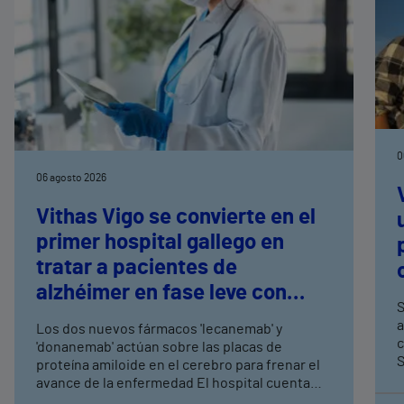
0
06 agosto 2026
Vithas Vigo se convierte en el
primer hospital gallego en
tratar a pacientes de
alzhéimer en fase leve con
S
terapias antiamiloide
a
Los dos nuevos fármacos 'lecanemab' y
c
'donanemab' actúan sobre las placas de
S
proteína amiloide en el cerebro para frenar el
avance de la enfermedad El hospital cuenta
con cuatro neurólogos y tecnología de