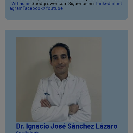
Vithas.es
Goodgrower.com Síguenos en:
LinkedIn
Inst
agram
Facebook
X
Youtube
Dr. Ignacio José Sánchez Lázaro