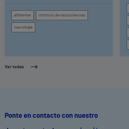
diagnóstico por imagen para el exhaustivo
seguimiento clínico de cada paciente
alzheimer
instituto de neurociencias
neurología
Ver todas
Ponte en contacto con nuestro