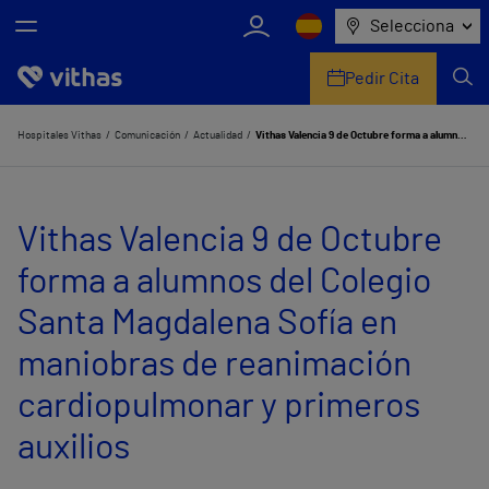
Selecciona
Pedir Cita
Nosotros
Hospitales Vithas
Comunicación
Actualidad
Vithas Valencia 9 de Octubre forma a alumnos del Colegio Santa Magdalena Sofía en maniobras de reanimación cardiopulmonar y primeros auxilios
Centros
Vithas Valencia 9 de Octubre
Servicios de salud
forma a alumnos del Colegio
Equipo médico y asistencial
Santa Magdalena Sofía en
Información útil
maniobras de reanimación
Comunicación
cardiopulmonar y primeros
auxilios