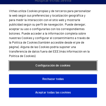
Hospital Vithas Sevilla
Hospital Vithas Tenerife
Vithas utiliza Cookies propias y de terceros para personalizar
la web según sus preferencias y localización geográfica y
Hospital Vithas Valencia 9 de Octubre
para medir la interacción con el sitio web y mostrarle
publicidad según su perfil de navegación. Puede denegar,
Hospital Vithas Valencia Consuelo
aceptar su uso o configurarlas con los correspondientes
botones. Puede acceder a la información completa sobre
Hospital Vithas Vigo
nuestras Cookies y configurar el consentimiento a través de
la Política de Cookies (también accesible desde el pie de
página). Alguna de las Cookies podría suponer una
Hospital Vithas Valencia Turia
transferencia de datos fuera del EEE (más información en la
Política de Cookies).
Hospital Vithas Vitoria
Configuración de cookies
Hospital Vithas Xanit Internacional (Benalmádena)
Todos los centros Vithas
Rechazar todas
Aceptar todas las cookies
Descargar App
Pedir cita
Sobre Vithas
Quiénes somos