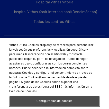
Hospital Vithas Vitoria
Hospital Vithas Xanit Internacional (Benalmádena)
Todos los centros Vithas
Sobre Vithas
Vithas utiliza Cookies propias y de terceros para personalizar
la web según sus preferencias y localización geográfica y
Quiénes somos
para medir la interacción con el sitio web y mostrarle
publicidad según su perfil de navegación. Puede denegar,
Trabajar en Vithas
aceptar su uso o configurarlas con los correspondientes
botones. Puede acceder a la información completa sobre
Teléfono Cita Médica
nuestras Cookies y configurar el consentimiento a través de
la Política de Cookies (también accesible desde el pie de
Teléfono Atención al Cliente
página). Alguna de las Cookies podría suponer una
transferencia de datos fuera del EEE (más información en la
Política de seguridad y salud en el trabajo
Política de Cookies).
Conoce a Supervita
Configuración de cookies