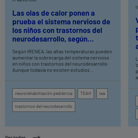
0
Las olas de calor ponen a
prueba el sistema nervioso de
los niños con trastornos del
neurodesarrollo, según
expertos en
Según IRENEA, las altas temperaturas pueden
neurorrehabilitación
aumentar la sobrecarga del sistema nervioso
L
pediátrica de Vithas
en niños con trastornos del neurodesarrollo
'
Aunque todavía no existen estudios
p
específicos, la evidencia científica permite
a
comprender por qué el calor puede influir en la
c
atención, la regulación emocional y la
d
neurorehabilitación pediátrica
TDAH
tea
conducta
s
trastornos del neurodesarrollo
Ver todas