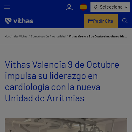
Selecciona
Pedir Cita
Nosotros
Hospitales Vithas
Comunicación
Actualidad
Vithas Valencia 9 de Octubre impulsa su liderazgo en cardiología con la nueva Unidad de Arritmias
Centros
Vithas Valencia 9 de Octubre
Servicios de salud
impulsa su liderazgo en
Equipo médico y asistencial
cardiología con la nueva
Información útil
Unidad de Arritmias
Comunicación