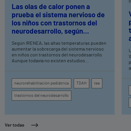
0
Las olas de calor ponen a
prueba el sistema nervioso de
los niños con trastornos del
neurodesarrollo, según
expertos en
Según IRENEA, las altas temperaturas pueden
neurorrehabilitación
aumentar la sobrecarga del sistema nervioso
L
pediátrica de Vithas
en niños con trastornos del neurodesarrollo
'
Aunque todavía no existen estudios
p
específicos, la evidencia científica permite
a
comprender por qué el calor puede influir en la
c
atención, la regulación emocional y la
d
neurorehabilitación pediátrica
TDAH
tea
conducta
s
trastornos del neurodesarrollo
Ver todas