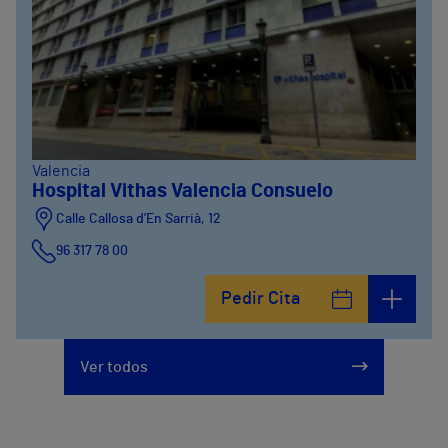
Valencia
Hospital Vithas Valencia Consuelo
Calle Callosa d’En Sarrià, 12
96 317 78 00
Pedir Cita
Ver todos