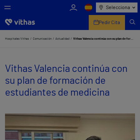
Selecciona
Pedir Cita
Nosotros
Hospitales Vithas
Comunicación
Actualidad
Vithas Valencia continúa con su plan de formación de estudiantes de medicina
Centros
Vithas Valencia continúa con
Servicios de salud
su plan de formación de
Equipo médico y asistencial
estudiantes de medicina
Información útil
Comunicación