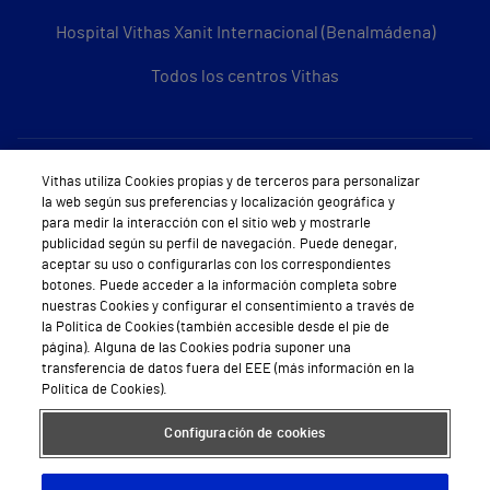
Hospital Vithas Xanit Internacional (Benalmádena)
Todos los centros Vithas
Sobre Vithas
Vithas utiliza Cookies propias y de terceros para personalizar
la web según sus preferencias y localización geográfica y
Quiénes somos
para medir la interacción con el sitio web y mostrarle
publicidad según su perfil de navegación. Puede denegar,
Trabajar en Vithas
aceptar su uso o configurarlas con los correspondientes
botones. Puede acceder a la información completa sobre
Teléfono Cita Médica
nuestras Cookies y configurar el consentimiento a través de
la Política de Cookies (también accesible desde el pie de
Teléfono Atención al Cliente
página). Alguna de las Cookies podría suponer una
transferencia de datos fuera del EEE (más información en la
Política de seguridad y salud en el trabajo
Política de Cookies).
Conoce a Supervita
Configuración de cookies