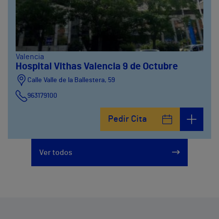
Valencia
Hospital Vithas Valencia 9 de Octubre
Calle Valle de la Ballestera, 59
963179100
Pedir Cita
Ver todos