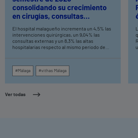
consolidando su crecimiento
en cirugías, consultas
externas y altas hospitalarias
El hospital malagueño incrementa un 4,5% las
L
intervenciones quirúrgicas, un 9,04% las
q
consultas externas y un 8,3% las altas
R
hospitalarias respecto al mismo periodo de
u
2025, consolidando su crecimiento asistencial.
e
La red de centros médicos de Vithas en la
N
provincia dispara un 140% las intervenciones
c
#Málaga
#vithas Málaga
quirúrgicas ambulatorias y un 7% las consultas
e
externas, con un papel destacado de unidades
g
como oftalmología, aparato digestivo,
c
dermatología y cirugía general.
c
Ver todas
m
e