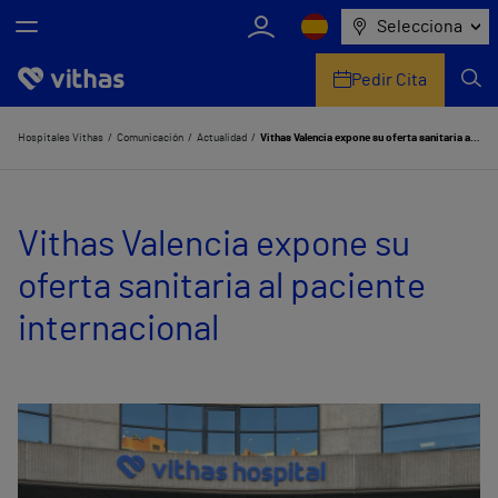
Selecciona
Pedir Cita
Nosotros
Hospitales Vithas
Comunicación
Actualidad
Vithas Valencia expone su oferta sanitaria al paciente internacional
Centros
Vithas Valencia expone su
Servicios de salud
oferta sanitaria al paciente
Equipo médico y asistencial
internacional
Información útil
Comunicación