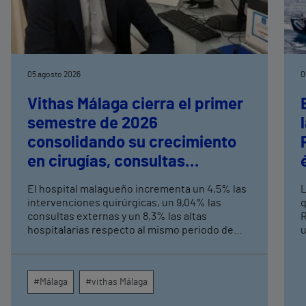
05 agosto 2026
0
Vithas Málaga cierra el primer
semestre de 2026
consolidando su crecimiento
en cirugías, consultas
externas y altas hospitalarias
El hospital malagueño incrementa un 4,5% las
L
intervenciones quirúrgicas, un 9,04% las
q
consultas externas y un 8,3% las altas
R
hospitalarias respecto al mismo periodo de
u
2025, consolidando su crecimiento asistencial.
e
La red de centros médicos de Vithas en la
N
provincia dispara un 140% las intervenciones
c
#Málaga
#vithas Málaga
quirúrgicas ambulatorias y un 7% las consultas
e
externas, con un papel destacado de unidades
g