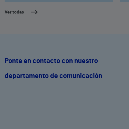
como oftalmología, aparato digestivo,
c
dermatología y cirugía general.
c
Ver todas
m
e
Ponte en contacto con nuestro
departamento de comunicación