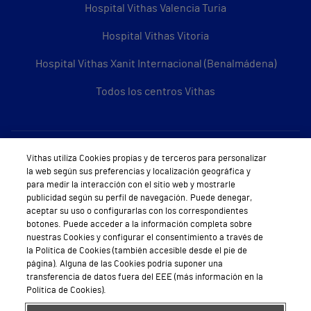
Hospital Vithas Valencia Turia
Hospital Vithas Vitoria
Hospital Vithas Xanit Internacional (Benalmádena)
Todos los centros Vithas
Sobre Vithas
Vithas utiliza Cookies propias y de terceros para personalizar
la web según sus preferencias y localización geográfica y
Quiénes somos
para medir la interacción con el sitio web y mostrarle
publicidad según su perfil de navegación. Puede denegar,
Trabajar en Vithas
aceptar su uso o configurarlas con los correspondientes
botones. Puede acceder a la información completa sobre
Teléfono Cita Médica
nuestras Cookies y configurar el consentimiento a través de
la Política de Cookies (también accesible desde el pie de
Teléfono Atención al Cliente
página). Alguna de las Cookies podría suponer una
transferencia de datos fuera del EEE (más información en la
Política de seguridad y salud en el trabajo
Política de Cookies).