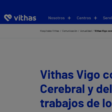
Nosotros
Centros
Servi
Hospitales Vithas
Comunicación
Actualidad
Vithas Vigo conm
Vithas Vigo 
Cerebral y de
trabajos de l