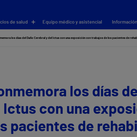
cios de salud
Equipo médico y asistencial
Información
emora los días del Daño Cerebral y del Ictus con una exposición con trabajos de los pacientes de rehab
conmemora los días de
l Ictus con una expos
os pacientes de rehabi