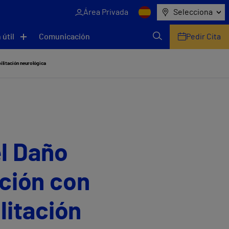
Área Privada
Selecciona
 útil
Comunicación
Pedir Cita
ilitación neurológica
l Daño
ición con
litación