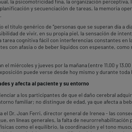
al, la psicomotricidad fina, la organización perceptiva, 
la planificación y secuenciación de tareas, la memoria ope
.
jo el título genérico de “personas que se superan día a dí
sibilidad de vivir, en su propia piel, la sensación de int
a tarea cognitiva fácil con interferencias constantes en la
tes con afasia o de beber líquidos con espesante, como 
 el miércoles y jueves por la mañana (entre 11.00 y 13.00 h)
exposición puede verse desde hoy mismo y durante toda 
ades y afecta al paciente y su entorno
ienciar a los participantes de que el daño cerebral adquiri
ntorno familiar; no distingue de edad, ya que afecta a be
 el Dr. Joan Ferri, director general de Irenea - las cons
, en líneas generales, la falta de neurorrehabilitación 
icas como el equilibrio, la coordinación y el tono muscu