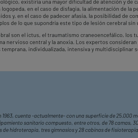
ológico, existiría una mayor dificultad de atención y de 
n logopeda, en el caso de disfagia, la alimentación de la 
uidos y, en el caso de padecer afasia, la posibilidad de 
los de lo que supondría este tipo de lesión cerebral sin 
bral son el ictus, el traumatismo craneoencefálico, los t
 nervioso central y la anoxia. Los expertos consideran q
temprana, individualizada, intensiva y multidisciplinar se
en 1963, cuenta -actualmente- con una superficie de 25.000 
ipamiento sanitario compuesto, entre otros, de 78 camas, 30 
 de hidroterapia, tres gimnasios y 28 cabinas de fisioterapia