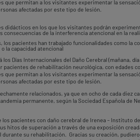
res que permitan a los visitantes experimentar la sensaci
personas afectadas por este tipo de lesión.
es didácticos en los que los visitantes podrán experimen
 consecuencias de la interferencia atencional en la real
s, los pacientes han trabajado funcionalidades como la c
n o la capacidad atencional
los Días Internacionales del Daño Cerebral (mañana, día 
r pacientes de rehabilitación neurológica, con edades co
res que permitan a los visitantes experimentar la sensaci
personas afectadas por este tipo de lesión.
strechamente relacionados, ya que en ocho de cada diez c
pandemia permanente, según la Sociedad Española de Neu
 los pacientes con daño cerebral de Irenea – Instituto d
 sus hitos de superación a través de una exposición creada
l durante su rehabilitación. Gracias su creación, pudier