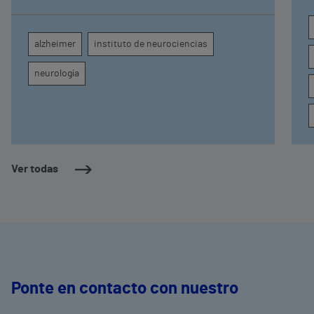
con cuatro neurólogos y tecnología de
diagnóstico por imagen para el exhaustivo
seguimiento clínico de cada paciente
alzheimer
instituto de neurociencias
neurología
Ver todas
Ponte en contacto con nuestro