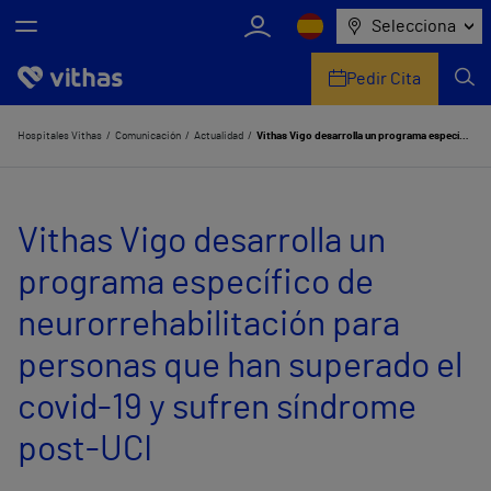
Selecciona
Pedir Cita
Nosotros
Hospitales Vithas
Comunicación
Actualidad
Vithas Vigo desarrolla un programa específico de neurorrehabilitación para personas que han superado el covid-19 y sufren síndrome post-UCI
Centros
Vithas Vigo desarrolla un
Servicios de salud
programa específico de
Equipo médico y asistencial
neurorrehabilitación para
Información útil
personas que han superado el
Comunicación
covid-19 y sufren síndrome
post-UCI