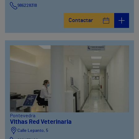
986228318
Avenida de Vigo, 5
Contactar
986841100
Calle Alfredo Vicenti, 42
981067066
Pontevedra
Vithas Red Veterinaria
Calle Lepanto, 5