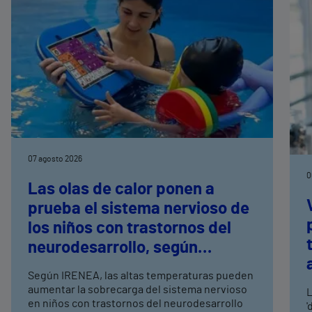
07 agosto 2026
0
Las olas de calor ponen a
prueba el sistema nervioso de
los niños con trastornos del
neurodesarrollo, según
expertos en
Según IRENEA, las altas temperaturas pueden
neurorrehabilitación
aumentar la sobrecarga del sistema nervioso
L
pediátrica de Vithas
en niños con trastornos del neurodesarrollo
'