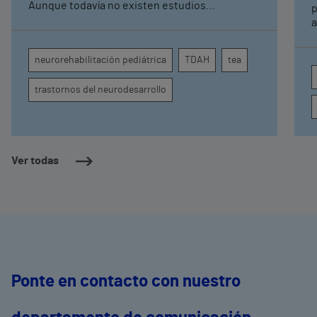
Aunque todavía no existen estudios
p
específicos, la evidencia científica permite
a
comprender por qué el calor puede influir en la
c
atención, la regulación emocional y la
d
neurorehabilitación pediátrica
TDAH
tea
conducta
s
trastornos del neurodesarrollo
Ver todas
Ponte en contacto con nuestro