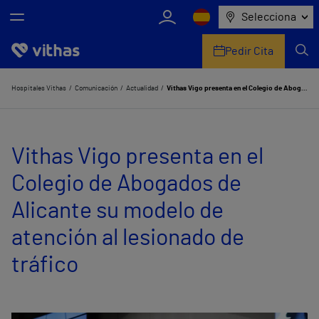
Selecciona
Pedir Cita
Nosotros
Hospitales Vithas
Comunicación
Actualidad
Vithas Vigo presenta en el Colegio de Abogados de Alicante su modelo de atención al lesionado de tráfico
Centros
Vithas Vigo presenta en el
Servicios de salud
Colegio de Abogados de
Equipo médico y asistencial
Alicante su modelo de
Información útil
atención al lesionado de
Comunicación
tráfico