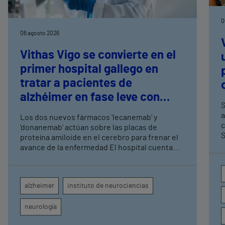
0
06 agosto 2026
Vithas Vigo se convierte en el
primer hospital gallego en
tratar a pacientes de
alzhéimer en fase leve con
S
terapias antiamiloide
a
Los dos nuevos fármacos 'lecanemab' y
c
'donanemab' actúan sobre las placas de
S
proteína amiloide en el cerebro para frenar el
avance de la enfermedad El hospital cuenta
con cuatro neurólogos y tecnología de
diagnóstico por imagen para el exhaustivo
seguimiento clínico de cada paciente
alzheimer
instituto de neurociencias
neurología