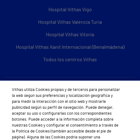
Hospital Vithas Vigo
Hospital Vithas Valencia Turia
Hospital Vithas Vitoria
Hospital Vithas Xanit Internacional (Benalmádena)
Todos los centros Vithas
Sobre Vithas
Vithas utiliza Cookies propias y de terceros para personalizar
la web según sus preferencias y localización geográfica y
Quiénes somos
para medir la interacción con el sitio web y mostrarle
publicidad según su perfil de navegación. Puede denegar,
Trabajar en Vithas
aceptar su uso o configurarlas con los correspondientes
botones. Puede acceder a la información completa sobre
Teléfono Cita Médica
nuestras Cookies y configurar el consentimiento a través de
la Política de Cookies (también accesible desde el pie de
Teléfono Atención al Cliente
página). Alguna de las Cookies podría suponer una