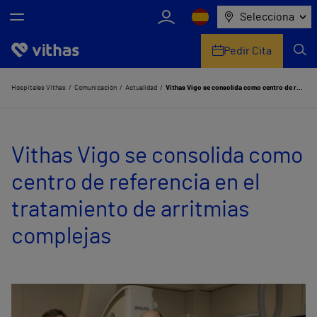
Selecciona
Pedir Cita
Nosotros
Hospitales Vithas
Comunicación
Actualidad
Vithas Vigo se consolida como centro de referencia en el tratamiento de arritmias complejas
Centros
Vithas Vigo se consolida como
Servicios de salud
centro de referencia en el
Equipo médico y asistencial
tratamiento de arritmias
Información útil
complejas
Comunicación