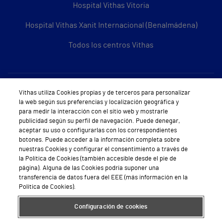
Hospital Vithas Vitoria
Hospital Vithas Xanit Internacional (Benalmádena)
Todos los centros Vithas
Sobre Vithas
Vithas utiliza Cookies propias y de terceros para personalizar
la web según sus preferencias y localización geográfica y
Quiénes somos
para medir la interacción con el sitio web y mostrarle
publicidad según su perfil de navegación. Puede denegar,
Trabajar en Vithas
aceptar su uso o configurarlas con los correspondientes
botones. Puede acceder a la información completa sobre
Teléfono Cita Médica
nuestras Cookies y configurar el consentimiento a través de
la Política de Cookies (también accesible desde el pie de
Teléfono Atención al Cliente
página). Alguna de las Cookies podría suponer una
transferencia de datos fuera del EEE (más información en la
Política de seguridad y salud en el trabajo
Política de Cookies).
Conoce a Supervita
Configuración de cookies