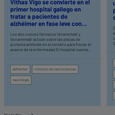
Vithas Vigo se convierte en el
primer hospital gallego en
tratar a pacientes de
alzhéimer en fase leve con
S
terapias antiamiloide
a
Los dos nuevos fármacos 'lecanemab' y
c
'donanemab' actúan sobre las placas de
S
proteína amiloide en el cerebro para frenar el
avance de la enfermedad El hospital cuenta
con cuatro neurólogos y tecnología de
diagnóstico por imagen para el exhaustivo
seguimiento clínico de cada paciente
alzheimer
instituto de neurociencias
neurología