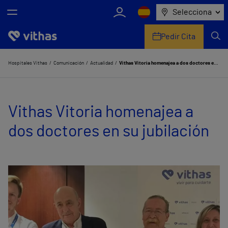
Selecciona
Pedir Cita
Nosotros
Hospitales Vithas
Comunicación
Actualidad
Vithas Vitoria homenajea a dos doctores en su jubilación
Centros
Vithas Vitoria homenajea a
Servicios de salud
dos doctores en su jubilación
Equipo médico y asistencial
Información útil
Comunicación