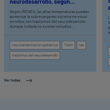
neurodesarrollo, según
expertos en
Según IRENEA, las altas temperaturas pueden
neurorrehabilitación
aumentar la sobrecarga del sistema nervioso
L
pediátrica de Vithas
en niños con trastornos del neurodesarrollo
'
Aunque todavía no existen estudios
p
específicos, la evidencia científica permite
a
comprender por qué el calor puede influir en la
c
atención, la regulación emocional y la
d
neurorehabilitación pediátrica
TDAH
tea
conducta
s
trastornos del neurodesarrollo
Ver todas