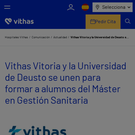
Selecciona
Pedir Cita
Nosotros
Hospitales Vithas
Comunicación
Actualidad
Vithas Vitoria y la Universidad de Deusto se unen para formar a alumnos del Máster en Gestión Sanitaria
Centros
Vithas Vitoria y la Universidad
Servicios de salud
de Deusto se unen para
Equipo médico y asistencial
formar a alumnos del Máster
Información útil
en Gestión Sanitaria
Comunicación