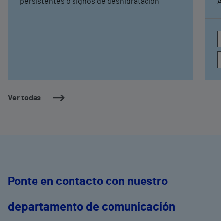
persistentes o signos de deshidratación
A
e
c
a
Ver todas
Ponte en contacto con nuestro
departamento de comunicación