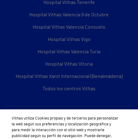
Hospital Vithas Tenerife
Hospital Vithas Valencia 9 de Octubre
Hospital Vithas Valencia Consuelo
Hospital Vithas Vigo
Hospital Vithas Valencia Turia
Hospital Vithas Vitoria
Hospital Vithas Xanit Internacional (Benalmádena)
Todos los centros Vithas
Sobre Vithas
Vithas utiliza Cookies propias y de terceros para personalizar
la web según sus preferencias y localización geográfica y
Quiénes somos
para medir la interacción con el sitio web y mostrarle
publicidad según su perfil de navegación. Puede denegar,