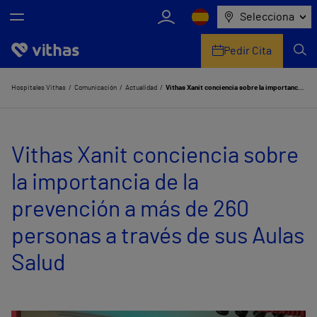
Selecciona
Pedir Cita
Nosotros
Hospitales Vithas
Comunicación
Actualidad
Vithas Xanit conciencia sobre la importancia de la prevención a más de 260 personas a través de sus Aulas Salud
Centros
Vithas Xanit conciencia sobre
Servicios de salud
la importancia de la
Equipo médico y asistencial
prevención a más de 260
Información útil
personas a través de sus Aulas
Comunicación
Salud