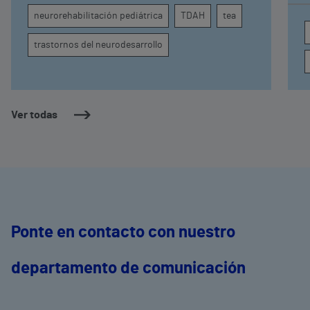
atención, la regulación emocional y la
d
neurorehabilitación pediátrica
TDAH
tea
conducta
s
trastornos del neurodesarrollo
Ver todas
Ponte en contacto con nuestro
departamento de comunicación