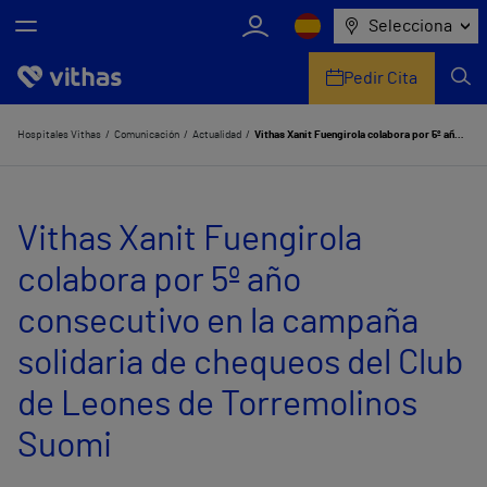
Selecciona
Pedir Cita
Nosotros
Hospitales Vithas
Comunicación
Actualidad
Vithas Xanit Fuengirola colabora por 5º año consecutivo en la campaña solidaria de chequeos del Club de Leones de Torremolinos Suomi
Centros
Vithas Xanit Fuengirola
Servicios de salud
colabora por 5º año
Equipo médico y asistencial
consecutivo en la campaña
Información útil
solidaria de chequeos del Club
Comunicación
de Leones de Torremolinos
Suomi