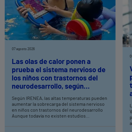
07 agosto 2026
0
Las olas de calor ponen a
prueba el sistema nervioso de
los niños con trastornos del
neurodesarrollo, según
expertos en
Según IRENEA, las altas temperaturas pueden
neurorrehabilitación
aumentar la sobrecarga del sistema nervioso
L
pediátrica de Vithas
en niños con trastornos del neurodesarrollo
'
Aunque todavía no existen estudios
p
específicos, la evidencia científica permite
a
comprender por qué el calor puede influir en la
c