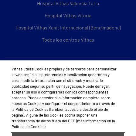
Hospital Vithas Valencia Turia
Hospital Vithas Vitoria
Hospital Vithas Xanit Internacional (Benalmádena)
Todos los centros Vithas
Sobre Vithas
Vithas utiliza Cookies propias y de terceros para personalizar
la web según sus preferencias y localización geográfica y
Quiénes somos
para medir la interacción con el sitio web y mostrarle
publicidad según su perfil de navegación. Puede denegar,
Trabajar en Vithas
aceptar su uso o configurarlas con los correspondientes
botones. Puede acceder a la información completa sobre
Teléfono Cita Médica
nuestras Cookies y configurar el consentimiento a través de
la Política de Cookies (también accesible desde el pie de
Teléfono Atención al Cliente
página). Alguna de las Cookies podría suponer una
transferencia de datos fuera del EEE (más información en la
Política de seguridad y salud en el trabajo
Política de Cookies).