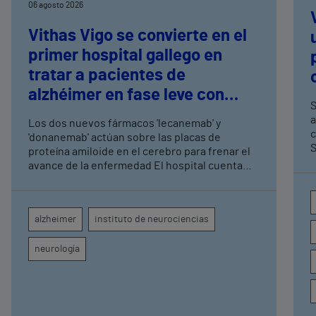
06 agosto 2026
Vithas Vigo se convierte en el
primer hospital gallego en
tratar a pacientes de
alzhéimer en fase leve con
S
terapias antiamiloide
a
Los dos nuevos fármacos 'lecanemab' y
c
'donanemab' actúan sobre las placas de
S
proteína amiloide en el cerebro para frenar el
avance de la enfermedad El hospital cuenta
con cuatro neurólogos y tecnología de
diagnóstico por imagen para el exhaustivo
seguimiento clínico de cada paciente
alzheimer
instituto de neurociencias
neurología