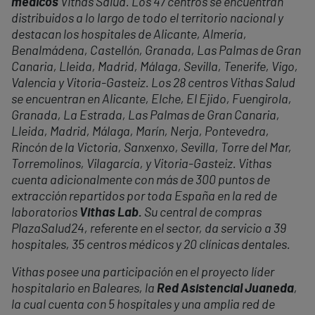
médicos
Vithas Salud. Los 47 centros se encuentran
distribuidos a lo largo de todo el territorio nacional y
destacan los hospitales de Alicante, Almería,
Benalmádena, Castellón, Granada, Las Palmas de Gran
Canaria, Lleida, Madrid, Málaga, Sevilla, Tenerife, Vigo,
Valencia y Vitoria-Gasteiz. Los 28 centros Vithas Salud
se encuentran en Alicante, Elche, El Ejido, Fuengirola,
Granada, La Estrada, Las Palmas de Gran Canaria,
Lleida, Madrid, Málaga, Marín, Nerja, Pontevedra,
Rincón de la Victoria, Sanxenxo, Sevilla, Torre del Mar,
Torremolinos, Vilagarcía, y Vitoria-Gasteiz. Vithas
cuenta adicionalmente con más de 300 puntos de
extracción repartidos por toda España en la red de
laboratorios
Vithas Lab.
Su central de compras
PlazaSalud24, referente en el sector, da servicio a 39
hospitales, 35 centros médicos y 20 clínicas dentales.
Vithas posee una participación en el proyecto líder
hospitalario en Baleares, la
Red Asistencial Juaneda
,
la cual cuenta con 5 hospitales y una amplia red de