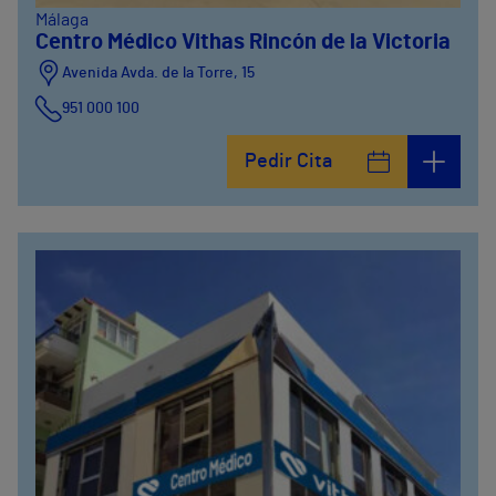
Málaga
Centro Médico Vithas Rincón de la Victoria
Avenida Avda. de la Torre, 15
951 000 100
Calle Matías Gálvez, 1
Pedir Cita
951 000 100
Calle Valido del Rey, 5
951 000 100