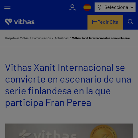
Selecciona
Pedir Cita
Nosotros
Hospitales Vithas
Comunicación
Actualidad
Vithas Xanit Internacional se convierte en escenario de una serie finlandesa en la que participa Fran Perea
Centros
Vithas Xanit Internacional se
Servicios de salud
convierte en escenario de una
Equipo médico y asistencial
serie finlandesa en la que
Información útil
participa Fran Perea
Comunicación