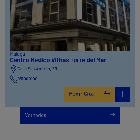
Málaga
Centro Médico Vithas Torre del Mar
Calle San Andrés, 23
951000100
Pedir Cita
Ver todos