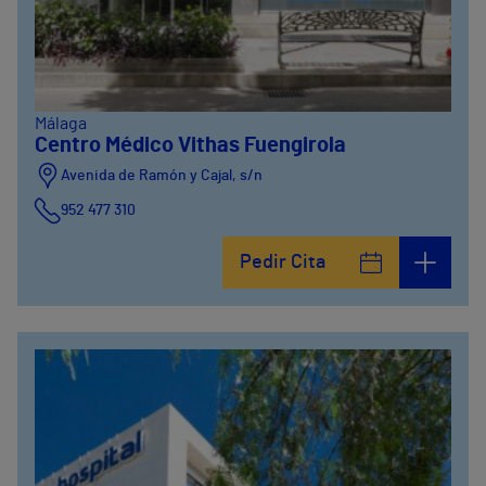
Málaga
Centro Médico Vithas Fuengirola
Avenida de Ramón y Cajal, s/n
952 477 310
Pedir Cita