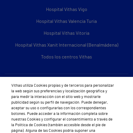
Hospital Vithas Vigo
Hospital Vithas Valencia Turia
Hospital Vithas Vitoria
Hospital Vithas Xanit Internacional (Benalmádena)
Todos los centros Vithas
Sobre Vithas
Vithas utiliza Cookies propias y de terceros para personalizar
la web según sus preferencias y localización geográfica y
Quiénes somos
para medir la interacción con el sitio web y mostrarle
publicidad según su perfil de navegación. Puede denegar,
Trabajar en Vithas
aceptar su uso o configurarlas con los correspondientes
botones. Puede acceder a la información completa sobre
Teléfono Cita Médica
nuestras Cookies y configurar el consentimiento a través de
la Política de Cookies (también accesible desde el pie de
Teléfono Atención al Cliente
página). Alguna de las Cookies podría suponer una