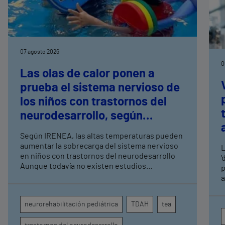
07 agosto 2026
0
Las olas de calor ponen a
prueba el sistema nervioso de
los niños con trastornos del
neurodesarrollo, según
expertos en
Según IRENEA, las altas temperaturas pueden
neurorrehabilitación
aumentar la sobrecarga del sistema nervioso
L
pediátrica de Vithas
en niños con trastornos del neurodesarrollo
'
Aunque todavía no existen estudios
p
específicos, la evidencia científica permite
a
comprender por qué el calor puede influir en la
c
atención, la regulación emocional y la
d
neurorehabilitación pediátrica
TDAH
tea
conducta
s