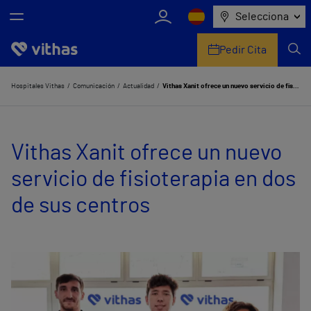
Selecciona
Pedir Cita
Nosotros
Hospitales Vithas
Comunicación
Actualidad
Vithas Xanit ofrece un nuevo servicio de fisioterapia en dos de sus centros
Centros
Vithas Xanit ofrece un nuevo
Servicios de salud
servicio de fisioterapia en dos
Equipo médico y asistencial
de sus centros
Información útil
Comunicación