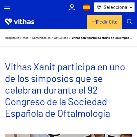
Selecciona
Pedir Cita
Nosotros
Hospitales Vithas
Comunicación
Actualidad
Vithas Xanit participa en uno de los simposios que se celebran durante el 92 Congreso de la Sociedad Española de Oftalmología
Centros
Vithas Xanit participa en uno
Servicios de salud
de los simposios que se
Equipo médico y asistencial
celebran durante el 92
Información útil
Congreso de la Sociedad
Comunicación
Española de Oftalmología