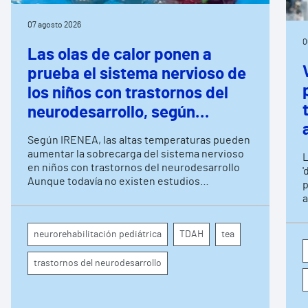
07 agosto 2026
0
Las olas de calor ponen a
prueba el sistema nervioso de
los niños con trastornos del
neurodesarrollo, según
expertos en
Según IRENEA, las altas temperaturas pueden
neurorrehabilitación
aumentar la sobrecarga del sistema nervioso
L
pediátrica de Vithas
en niños con trastornos del neurodesarrollo
'
Aunque todavía no existen estudios
p
específicos, la evidencia científica permite
a
comprender por qué el calor puede influir en la
c
atención, la regulación emocional y la
d
neurorehabilitación pediátrica
TDAH
tea
conducta
s
trastornos del neurodesarrollo