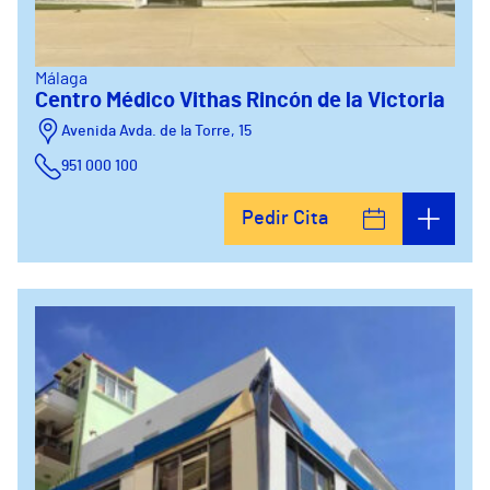
Málaga
Centro Médico Vithas Rincón de la Victoria
Avenida Avda. de la Torre, 15
951 000 100
Calle Matías Gálvez, 1
Pedir Cita
951 000 100
Calle Valido del Rey, 5
951 000 100