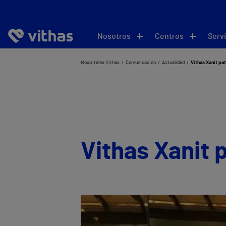
Nosotros
Centros
Servi
Hospitales Vithas
Comunicación
Actualidad
Vithas Xanit pa
Vithas Xanit