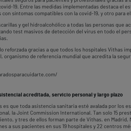
itales seguros para pacientes y profesionales gracias a l
 covid-19. Entre las medidas implementadas destaca el es
 con síntomas compatibles con la covid-19, y otro para el
illas y gel hidroalcohólico a todas las personas que acu
zando test masivos de detección del virus en todo el per
ias.
 reforzada gracias a que todos los hospitales Vithas im
, organismo de referencia mundial que acredita la seguri
paradosparacuidarte.com/
istencial acreditada, servicio personal y largo plazo
es que toda asistencia sanitaria esté avalada por los es
onal, la Joint Commission International. Tan solo 15 pre
ento, y tres de ellos forman parte de Vithas, en Madrid,
es a sus pacientes en sus 19 hospitales y 22 centros mé