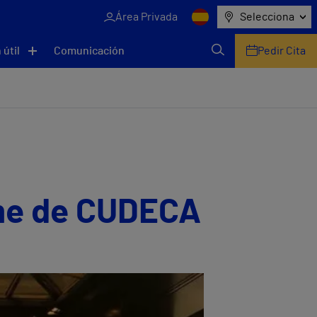
Área Privada
Selecciona
 útil
Comunicación
Pedir Cita
ome de CUDECA