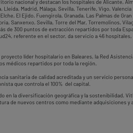
rritorio nacional y destacan los hospitales de Alicante, A
Lleida, Madrid, Málaga, Sevilla, Tenerife, Vigo, Valencia
lche, El Ejido, Fuengirola, Granada, Las Palmas de Gran 
ria, Sanxenxo, Sevilla, Torre del Mar, Torremolinos, Vilag
s de 300 puntos de extracción repartidos por toda Españ
d24, referente en el sector, da servicio a 46 hospitales,
 proyecto líder hospitalario en Baleares, la Red Asistenci
ros médicos repartidos por toda la región.
cia sanitaria de calidad acreditada y un servicio persona
nista que controla el 100% del capital.
en la diversificación geográfica y la sostenibilidad, Vi
ertura de nuevos centros como mediante adquisiciones y 