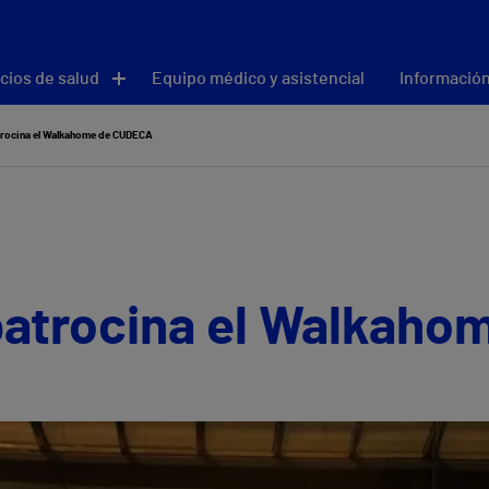
cios de salud
Equipo médico y asistencial
Información
trocina el Walkahome de CUDECA
 patrocina el Walkah