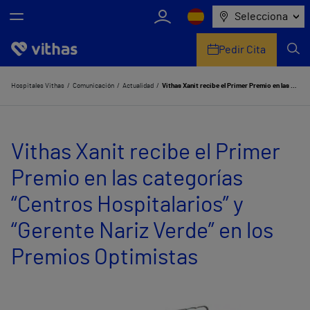
Selecciona
Pedir Cita
Nosotros
Hospitales Vithas
Comunicación
Actualidad
Vithas Xanit recibe el Primer Premio en las categorías “Centros Hospitalarios” y “Gerente Nariz Verde” en los Premios Optimistas
Centros
Vithas Xanit recibe el Primer
Servicios de salud
Premio en las categorías
Equipo médico y asistencial
“Centros Hospitalarios” y
Información útil
“Gerente Nariz Verde” en los
Comunicación
Premios Optimistas