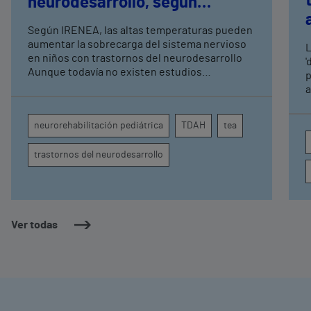
neurodesarrollo, según
expertos en
Según IRENEA, las altas temperaturas pueden
neurorrehabilitación
aumentar la sobrecarga del sistema nervioso
L
pediátrica de Vithas
en niños con trastornos del neurodesarrollo
'
Aunque todavía no existen estudios
p
específicos, la evidencia científica permite
a
comprender por qué el calor puede influir en la
c
atención, la regulación emocional y la
d
neurorehabilitación pediátrica
TDAH
tea
conducta
s
trastornos del neurodesarrollo
Ver todas