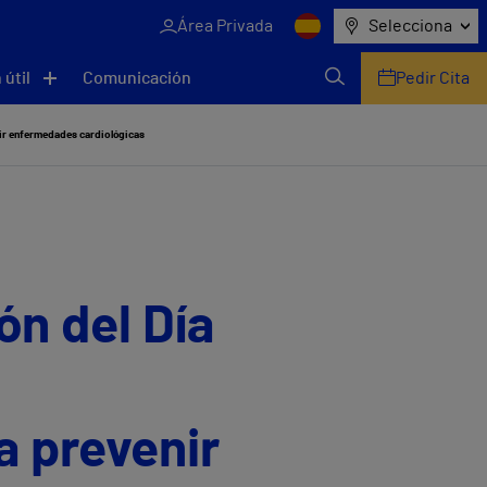
Área Privada
Selecciona
 útil
Comunicación
Pedir Cita
enir enfermedades cardiológicas
ón del Día
a prevenir