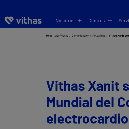
Nosotros
Centros
Servi
Hospitales Vithas
Comunicación
Actualidad
Vithas Xanit se
Vithas Xanit 
Mundial del C
electrocardio