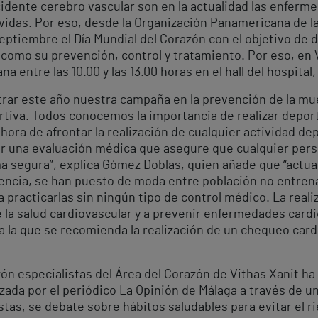
ccidente cerebro vascular son en la actualidad las enfer
vidas. Por eso, desde la Organización Panamericana de la
septiembre el Día Mundial del Corazón con el objetivo de 
como su prevención, control y tratamiento. Por eso, en
 entre las 10.00 y las 13.00 horas en el hall del hospita
trar este año nuestra campaña en la prevención de la mu
ortiva. Todos conocemos la importancia de realizar depo
a hora de afrontar la realización de cualquier actividad 
ar una evaluación médica que asegure que cualquier pers
ma segura”, explica Gómez Doblas, quien añade que “actua
gencia, se han puesto de moda entre población no entren
practicarlas sin ningún tipo de control médico. La real
e la salud cardiovascular y a prevenir enfermedades card
la que se recomienda la realización de un chequeo cardio
zón especialistas del Área del Corazón de Vithas Xanit h
ada por el periódico La Opinión de Málaga a través de 
tas, se debate sobre hábitos saludables para evitar el ri