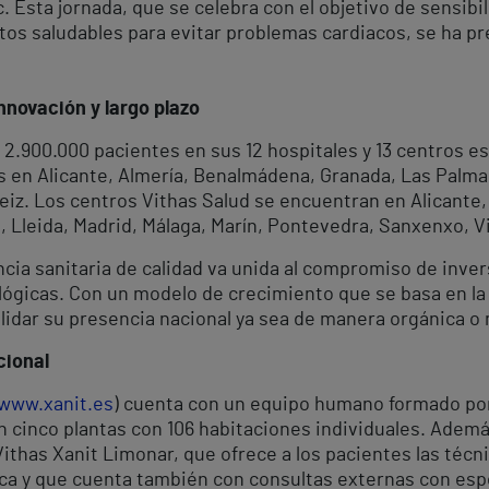
Esta jornada, que se celebra con el objetivo de sensibili
os saludables para evitar problemas cardiacos, se ha p
nnovación y largo plazo
2.900.000 pacientes en sus 12 hospitales y 13 centros 
s en Alicante, Almería, Benalmádena, Granada, Las Palmas
teiz. Los centros Vithas Salud se encuentran en Alicante, 
 Lleida, Madrid, Málaga, Marín, Pontevedra, Sanxenxo, Vil
ncia sanitaria de calidad va unida al compromiso de inv
ógicas. Con un modelo de crecimiento que se basa en la d
olidar su presencia nacional ya sea de manera orgánica o
cional
www.xanit.es
) cuenta con un equipo humano formado por
n cinco plantas con 106 habitaciones individuales. Adem
ithas Xanit Limonar, que ofrece a los pacientes las téc
ca y que cuenta también con consultas externas con espe