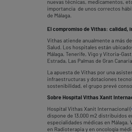
nuevas técnicas, medicamentos, etc. 
importancia de unos correctos hábit
de Málaga.
El compromiso de Vithas: calidad, i
Vithas atiende anualmente a más de 
Salud. Los hospitales están ubicado
Málaga, Tenerife, Vigo y Vitoria-Gas
Estrada, Las Palmas de Gran Canaria,
La apuesta de Vithas por una asiste
infraestructuras y dotaciones tecnol
sostenibilidad, el grupo prevé cons
Sobre Hospital Vithas Xanit Interna
Hospital Vithas Xanit Internacional (
dispone de 13.000 m
2
distribuidos e
especialidades médicas en Málaga, V
en Radioterapia y en oncología médi