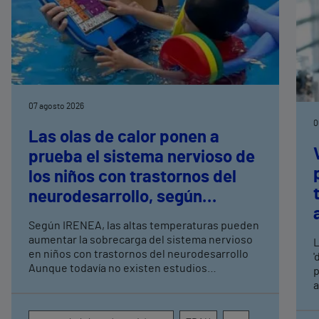
07 agosto 2026
0
Las olas de calor ponen a
prueba el sistema nervioso de
los niños con trastornos del
neurodesarrollo, según
expertos en
Según IRENEA, las altas temperaturas pueden
neurorrehabilitación
aumentar la sobrecarga del sistema nervioso
L
pediátrica de Vithas
en niños con trastornos del neurodesarrollo
'
Aunque todavía no existen estudios
p
específicos, la evidencia científica permite
a
comprender por qué el calor puede influir en la
c
atención, la regulación emocional y la
d