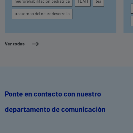
neurorehabilitación pediátrica
TDAH
tea
conducta
s
trastornos del neurodesarrollo
Ver todas
Ponte en contacto con nuestro
departamento de comunicación