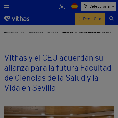
Selecciona
Pedir Cita
Nosotros
Hospitales Vithas
Comunicación
Actualidad
Vithas y el CEU acuerdan su alianza para la futura Facultad de Ciencias de la Salud y la Vida en Sevilla
Centros
Vithas y el CEU acuerdan su
Servicios de salud
alianza para la futura Facultad
Equipo médico y asistencial
de Ciencias de la Salud y la
Información útil
Vida en Sevilla
Comunicación