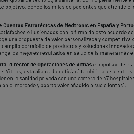
íder global de tecnología sanitaria. Confío plenamente e
e objetivo, donde los miles de pacientes que atiende el 
 de Cuentas Estratégicas de Medtronic en España y Portu
tisfechos e ilusionados con la firma de este acuerdo so
ecoge una propuesta de valor personalizada y competitiv
 amplio portafolio de productos y soluciones innovador
enga los mejores resultados en salud de la manera más ef
ta, director de Operaciones de Vithas
e impulsor de est
os Vithas, esta alianza beneficiará también a los centros
íder en la sanidad privada con una cartera de 47 hospitale
n en el mercado y aporta valor añadido a sus clientes”.