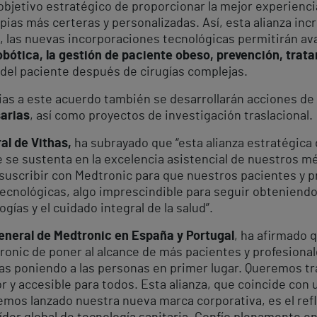
bjetivo estratégico de proporcionar la mejor experienci
pias más certeras y personalizadas. Así, esta alianza inc
, las nuevas incorporaciones tecnológicas permitirán av
 robótica, la gestión de paciente obeso, prevención, tra
 del paciente después de cirugías complejas.
racias a este acuerdo también se desarrollarán acciones de
sarias
, así como proyectos de investigación traslacional.
al de Vithas,
ha subrayado que “esta alianza estratégica 
e se sustenta en la excelencia asistencial de nuestros m
uscribir con Medtronic para que nuestros pacientes y p
tecnológicas, algo imprescindible para seguir obteniendo
gías y el cuidado integral de la salud”.
general de Medtronic en España y Portugal
, ha afirmado q
ronic de poner al alcance de más pacientes y profesional
s poniendo a las personas en primer lugar. Queremos tr
r y accesible para todos. Esta alianza, que coincide co
os lanzado nuestra nueva marca corporativa, es el refle