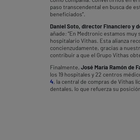
como compañía: convertirnos en el l
paso transcendental en busca de est
beneficiados”.
Daniel Soto, director Financiero y
añade
:
“En Medtronic estamos muy sa
hospitalario Vithas. Esta alianza r
concienzudamente, gracias a nuestro
contribuir a que el Grupo Vithas obt
Finalmente,
José María Ramón de Fa
los 19 hospitales y 22 centros médic
4
, la central de compras de Vithas l
dentales, lo que refuerza su posició