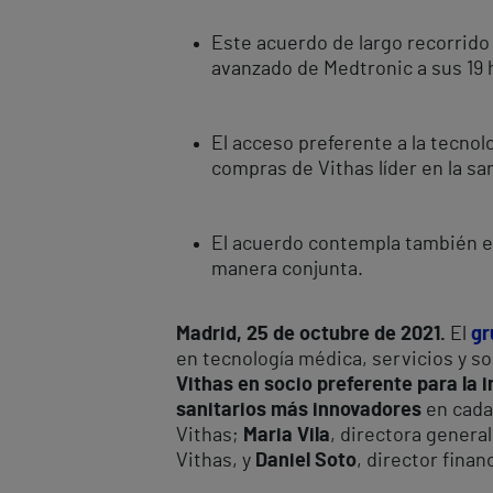
Este acuerdo de largo recorrido
avanzado de Medtronic a sus 19 
El acceso preferente a la tecnol
compras de Vithas líder en la sa
El acuerdo contempla también el
manera conjunta.
Madrid, 25 de octubre de 2021.
El
gr
en tecnología médica, servicios y s
Vithas en socio preferente para la 
sanitarios más innovadores
en cada
Vithas;
Maria Vila
, directora genera
Vithas, y
Daniel Soto
, director fina