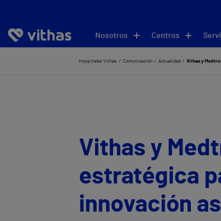
Nosotros
Centros
Servi
Hospitales Vithas
Comunicación
Actualidad
Vithas y Medtron
Vithas y Medt
estratégica p
innovación as