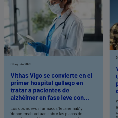
0
06 agosto 2026
Vithas Vigo se convierte en el
primer hospital gallego en
tratar a pacientes de
alzhéimer en fase leve con
S
terapias antiamiloide
a
Los dos nuevos fármacos 'lecanemab' y
c
'donanemab' actúan sobre las placas de
S