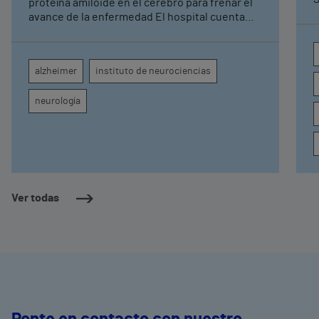
proteína amiloide en el cerebro para frenar el
avance de la enfermedad El hospital cuenta
con cuatro neurólogos y tecnología de
diagnóstico por imagen para el exhaustivo
seguimiento clínico de cada paciente
alzheimer
instituto de neurociencias
neurología
Ver todas