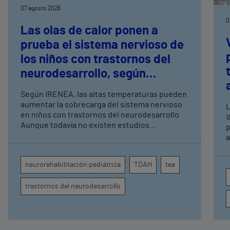
07 agosto 2026
0
Las olas de calor ponen a
prueba el sistema nervioso de
los niños con trastornos del
neurodesarrollo, según
expertos en
Según IRENEA, las altas temperaturas pueden
neurorrehabilitación
aumentar la sobrecarga del sistema nervioso
L
pediátrica de Vithas
en niños con trastornos del neurodesarrollo
'
Aunque todavía no existen estudios
p
específicos, la evidencia científica permite
a
comprender por qué el calor puede influir en la
c
atención, la regulación emocional y la
d
neurorehabilitación pediátrica
TDAH
tea
conducta
s
trastornos del neurodesarrollo