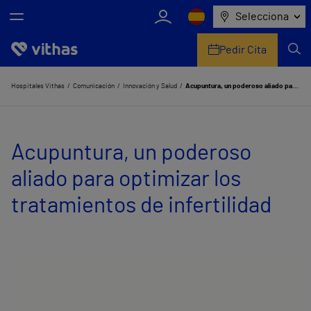
Selecciona
Pedir Cita
Nosotros
Hospitales Vithas
Comunicación
Innovación y Salud
Acupuntura, un poderoso aliado para optimizar los tratamientos de infertilidad
Centros
Acupuntura, un poderoso
Servicios de salud
aliado para optimizar los
Equipo médico y asistencial
tratamientos de infertilidad
Información útil
Comunicación