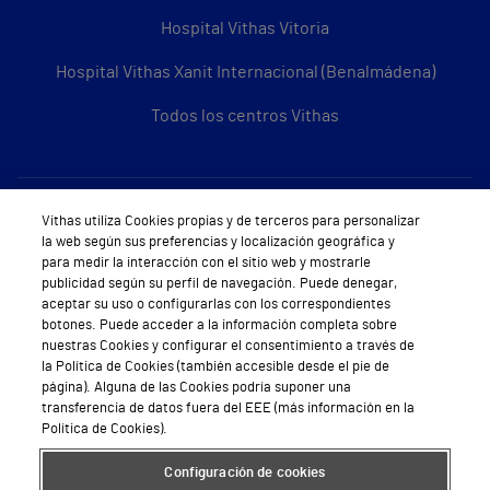
Hospital Vithas Vitoria
Hospital Vithas Xanit Internacional (Benalmádena)
Todos los centros Vithas
Sobre Vithas
Vithas utiliza Cookies propias y de terceros para personalizar
la web según sus preferencias y localización geográfica y
Quiénes somos
para medir la interacción con el sitio web y mostrarle
publicidad según su perfil de navegación. Puede denegar,
Trabajar en Vithas
aceptar su uso o configurarlas con los correspondientes
botones. Puede acceder a la información completa sobre
Teléfono Cita Médica
nuestras Cookies y configurar el consentimiento a través de
la Política de Cookies (también accesible desde el pie de
Teléfono Atención al Cliente
página). Alguna de las Cookies podría suponer una
transferencia de datos fuera del EEE (más información en la
Política de seguridad y salud en el trabajo
Política de Cookies).
Conoce a Supervita
Configuración de cookies