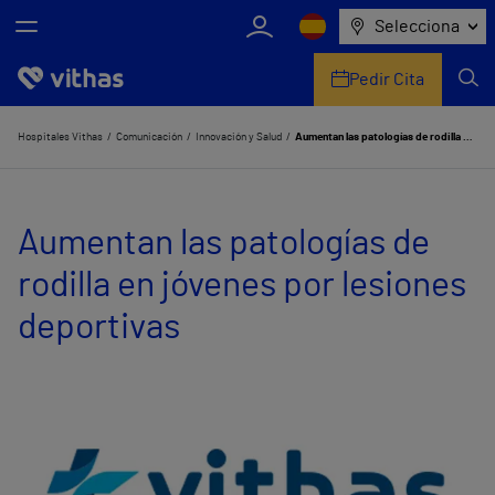
Selecciona
Pedir Cita
Nosotros
Hospitales Vithas
Comunicación
Innovación y Salud
Aumentan las patologías de rodilla en jóvenes por lesiones deportivas
Centros
Aumentan las patologías de
Servicios de salud
rodilla en jóvenes por lesiones
Equipo médico y asistencial
deportivas
Información útil
Comunicación