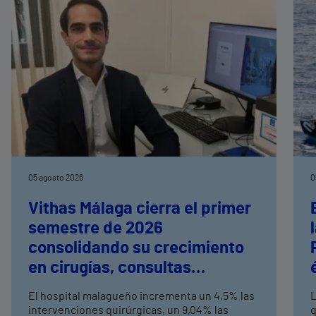
05 agosto 2026
0
Vithas Málaga cierra el primer
semestre de 2026
consolidando su crecimiento
en cirugías, consultas
externas y altas hospitalarias
El hospital malagueño incrementa un 4,5% las
L
intervenciones quirúrgicas, un 9,04% las
q