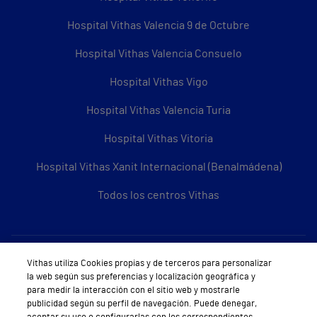
Hospital Vithas Valencia 9 de Octubre
Hospital Vithas Valencia Consuelo
Hospital Vithas Vigo
Hospital Vithas Valencia Turia
Hospital Vithas Vitoria
Hospital Vithas Xanit Internacional (Benalmádena)
Todos los centros Vithas
Sobre Vithas
Vithas utiliza Cookies propias y de terceros para personalizar
la web según sus preferencias y localización geográfica y
Quiénes somos
para medir la interacción con el sitio web y mostrarle
publicidad según su perfil de navegación. Puede denegar,
Trabajar en Vithas