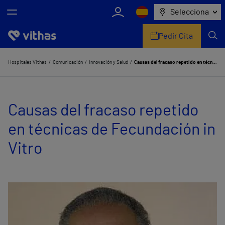
Selecciona
Pedir Cita
Nosotros
Hospitales Vithas
Comunicación
Innovación y Salud
Causas del fracaso repetido en técnicas de Fecundación in Vitro
Centros
Causas del fracaso repetido
Servicios de salud
en técnicas de Fecundación in
Equipo médico y asistencial
Vitro
Información útil
Comunicación