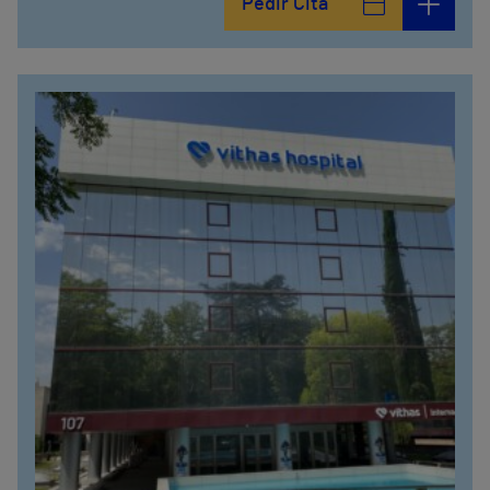
Pedir Cita
914473400