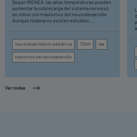
Según IRENEA, las altas temperaturas pueden
neurorrehabilitación
aumentar la sobrecarga del sistema nervioso
L
pediátrica de Vithas
en niños con trastornos del neurodesarrollo
'
Aunque todavía no existen estudios
p
específicos, la evidencia científica permite
a
comprender por qué el calor puede influir en la
c
atención, la regulación emocional y la
d
neurorehabilitación pediátrica
TDAH
tea
conducta
s
trastornos del neurodesarrollo
Ver todas